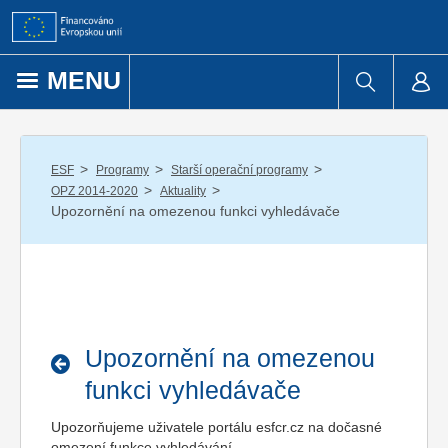
Přejít k obsahu
MENU
/
/
/
ESF
Programy
Starší operační programy
/
/
OPZ 2014-2020
Aktuality
Upozornění na omezenou funkci vyhledávače
Upozornění na omezenou
funkci vyhledávače
Upozorňujeme uživatele portálu esfcr.cz na dočasné
omezení funkce vyhledávání.