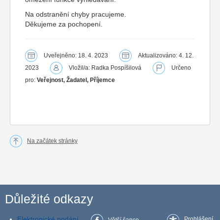
Na odstranění chyby pracujeme.
Děkujeme za pochopení.
Uveřejněno: 18. 4. 2023
Aktualizováno: 4. 12.
2023
Vložil/a: Radka Pospíšilová
Určeno
pro:
Veřejnost, Žadatel, Příjemce
Na začátek stránky
Důležité odkazy
Elektronické podání
Prohlášení