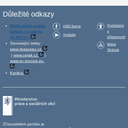
Důležité odkazy
Elektronické podání
Prohlášení
Větší šance
žádosti o podporu
o
Youtube
(IS KP21+)
přístupnosti
Související weby:
Mapa
www.dotaceeu.cz
Stránek
|
www.opjak.cz
|
www.ec.europa.eu
Kariéra
Zřizovatelem portálu je