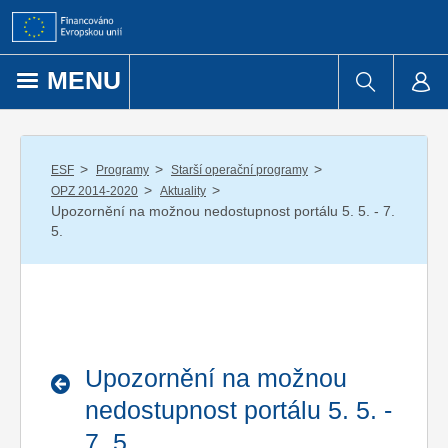
Přejít k obsahu
MENU
/
/
/
ESF
Programy
Starší operační programy
/
/
OPZ 2014-2020
Aktuality
Upozornění na možnou nedostupnost portálu 5. 5. - 7.
5.
Upozornění na možnou
nedostupnost portálu 5. 5. -
7. 5.