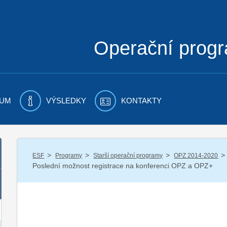
Operační prog
UM
VÝSLEDKY
KONTAKTY
/
/
/
/
ESF
Programy
Starší operační programy
OPZ 2014-2020
Poslední možnost registrace na konferenci OPZ a OPZ+