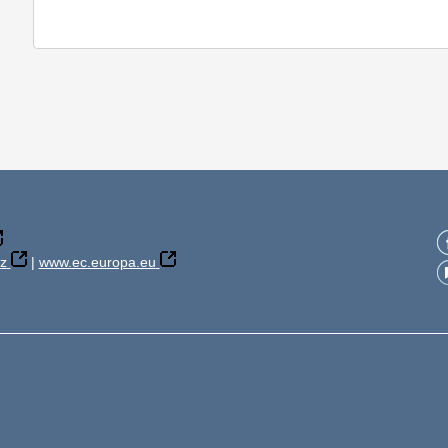
z
|
www.ec.europa.eu