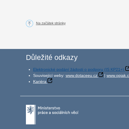
Na začátek stránky
Důležité odkazy
Elektronické podání žádosti o podporu (IS KP21+)
Související weby:
www.dotaceeu.cz
|
www.opjak.c
Kariéra