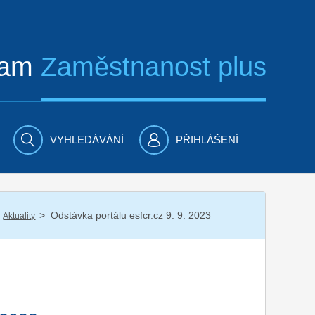
ram
Zaměstnanost plus
VYHLEDÁVÁNÍ
PŘIHLÁŠENÍ
/
Odstávka portálu esfcr.cz 9. 9. 2023
Aktuality