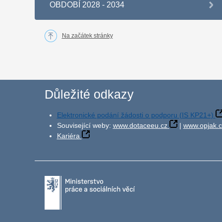
OBDOBÍ 2028 - 2034
Na začátek stránky
Důležité odkazy
Elektronické podání žádosti o podporu (IS KP21+)
Související weby:
www.dotaceeu.cz
|
www.opjak.c
Kariéra