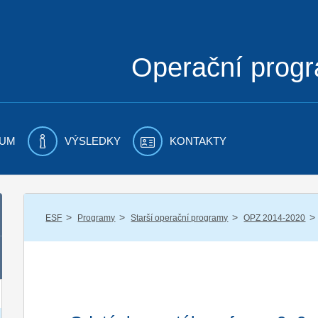
Operační prog
UM
VÝSLEDKY
KONTAKTY
/
/
/
/
ESF
Programy
Starší operační programy
OPZ 2014-2020