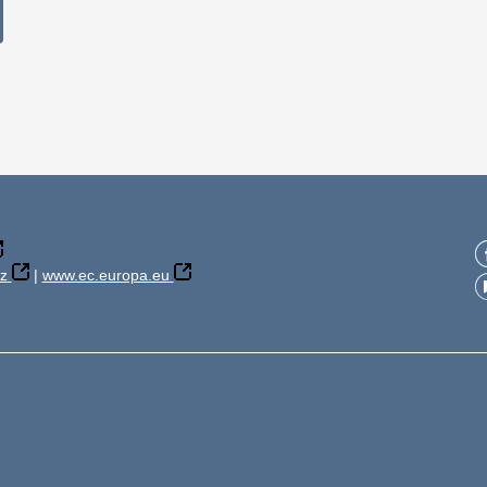
z
|
www.ec.europa.eu