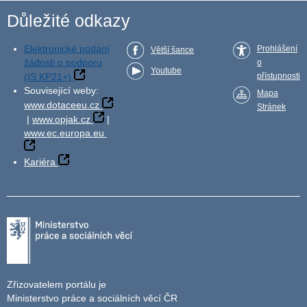
Důležité odkazy
Elektronické podání
Prohlášení
Větší šance
žádosti o podporu
o
Youtube
(IS KP21+)
přístupnosti
Související weby:
Mapa
www.dotaceeu.cz
Stránek
|
www.opjak.cz
|
www.ec.europa.eu
Kariéra
Zřizovatelem portálu je
Ministerstvo práce a sociálních věcí ČR