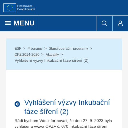
Přejít k obsahu
MENU
/
/
/
ESF
Programy
Starší operační programy
/
/
OPZ 2014-2020
Aktuality
Vyhlášení výzvy Inkubační fáze šíření (2)
Vyhlášení výzvy Inkubační
fáze šíření (2)
Rádi bychom Vás informovali, že dne 27. 9. 2023 byla
vyhlášena výzva OPZ+ č. 070 Inkubační fáze šíření