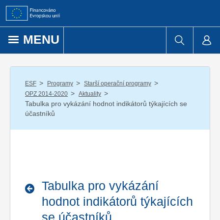
Přejít k obsahu
MENU
/
/
/
ESF
Programy
Starší operační programy
/
/
OPZ 2014-2020
Aktuality
Tabulka pro vykázání hodnot indikátorů týkajících se
účastníků
Tabulka pro vykázání
hodnot indikátorů týkajících
se účastníků