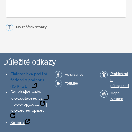
Na začátek stránky
Důležité odkazy
Elektronické podání
Prohlášení
Větší šance
žádosti o podporu
o
Youtube
(IS KP21+)
přístupnosti
Související weby:
Mapa
www.dotaceeu.cz
Stránek
|
www.opjak.cz
|
www.ec.europa.eu
Kariéra