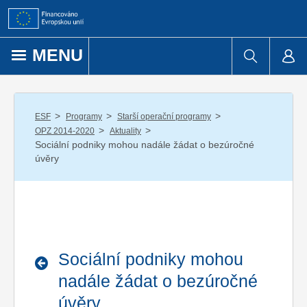
Přejít k obsahu
MENU
/
/
/
ESF
Programy
Starší operační programy
/
/
OPZ 2014-2020
Aktuality
Sociální podniky mohou nadále žádat o bezúročné
úvěry
Sociální podniky mohou
nadále žádat o bezúročné
úvěry