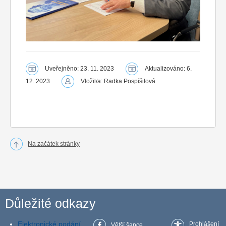
Uveřejněno: 23. 11. 2023
Aktualizováno: 6.
12. 2023
Vložil/a: Radka Pospíšilová
Na začátek stránky
Důležité odkazy
Elektronické podání
Prohlášení
Větší šance