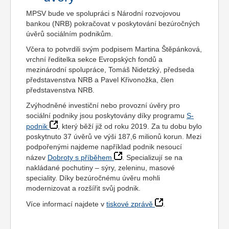
MPSV bude ve spolupráci s Národní rozvojovou
bankou (NRB) pokračovat v poskytování bezúročných
úvěrů sociálním podnikům.
Včera to potvrdili svým podpisem Martina Štěpánková,
vrchní ředitelka sekce Evropských fondů a
mezinárodní spolupráce, Tomáš Nidetzký, předseda
představenstva NRB a Pavel Křivonožka, člen
představenstva NRB.
Zvýhodněné investiční nebo provozní úvěry pro
sociální podniky jsou poskytovány díky programu
S-
podnik
, který běží již od roku 2019. Za tu dobu bylo
poskytnuto 37 úvěrů ve výši 187,6 milionů korun. Mezi
podpořenými najdeme například podnik nesoucí
název
Dobroty s příběhem
. Specializují se na
nakládané pochutiny – sýry, zeleninu, masové
speciality. Díky bezúročnému úvěru mohli
modernizovat a rozšířit svůj podnik.
Více informací najdete v
tiskové zprávě
.