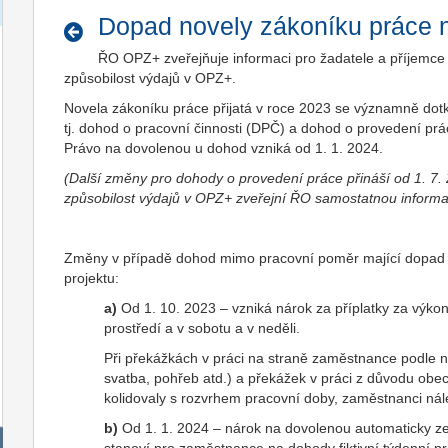
Dopad novely zákoníku práce 
ŘO OPZ+ zveřejňuje informaci pro žadatele a příjemc
způsobilost výdajů v OPZ+.
Novela zákoníku práce přijatá v roce 2023 se významně do
tj. dohod o pracovní činnosti (DPČ) a dohod o provedení prá
Právo na dovolenou u dohod vzniká od 1. 1. 2024.
(Další změny pro dohody o provedení práce přináší od 1. 7.
způsobilost výdajů v OPZ+ zveřejní ŘO samostatnou informa
Změny v případě dohod mimo pracovní poměr mající dopad n
projektu:
a)
Od 1. 10. 2023 – vzniká nárok za příplatky za výko
prostředí a v sobotu a v neděli.
Při překážkách v práci na straně zaměstnance podle na
svatba, pohřeb atd.) a překážek v práci z důvodu obec
kolidovaly s rozvrhem pracovní doby, zaměstnanci ná
b)
Od 1. 1. 2024 – nárok na dovolenou automaticky z