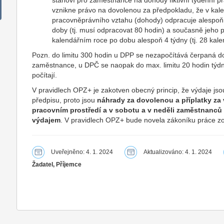
stanoví pro zaměstnance na dohody fiktivní týdenní p
vznikne právo na dovolenou za předpokladu, že v kale
pracovněprávního vztahu (dohody) odpracuje alespoň 
doby (tj. musí odpracovat 80 hodin) a současně jeho p
kalendářním roce po dobu alespoň 4 týdny (tj. 28 kale
Pozn. do limitu 300 hodin u DPP se nezapočítává čerpaná do
zaměstnance, u DPČ se naopak do max. limitu 20 hodin týdn
počítají.
V pravidlech OPZ+ je zakotven obecný princip, že výdaje jso
předpisu, proto jsou
náhrady za dovolenou a příplatky za 
pracovním prostředí a v sobotu a v neděli
zaměstnanců
výdajem
. V pravidlech OPZ+ bude novela zákoníku práce zohl
Uveřejněno: 4. 1. 2024
Aktualizováno: 4. 1. 2024
Žadatel, Příjemce