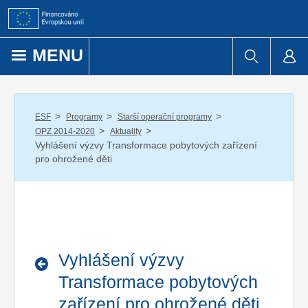
Přejít k obsahu
MENU
/
/
/
ESF
Programy
Starší operační programy
/
/
OPZ 2014-2020
Aktuality
Vyhlášení výzvy Transformace pobytových zařízení
pro ohrožené děti
Vyhlášení výzvy
Transformace pobytových
zařízení pro ohrožené děti