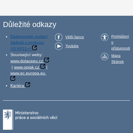
Důležité odkazy
Elektronické podání
Prohlášení
Větší šance
žádosti o podporu
o
Youtube
(IS KP21+)
přístupnosti
Související weby:
Mapa
www.dotaceeu.cz
Stránek
|
www.opjak.cz
|
www.ec.europa.eu
Kariéra