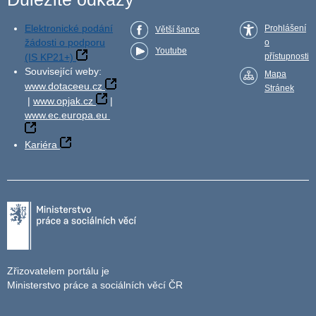
Elektronické podání
Prohlášení
Větší šance
žádosti o podporu
o
Youtube
(IS KP21+)
přístupnosti
Související weby:
Mapa
www.dotaceeu.cz
Stránek
|
www.opjak.cz
|
www.ec.europa.eu
Kariéra
Zřizovatelem portálu je
Ministerstvo práce a sociálních věcí ČR