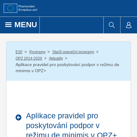
Přejít k obsahu
MENU
/
/
/
ESF
Programy
Starší operační programy
/
/
OPZ 2014-2020
Aktuality
Aplikace pravidel pro poskytování podpor v režimu de
minimis v OPZ+
Aplikace pravidel pro
poskytování podpor v
režimu de minimis v OPZ+