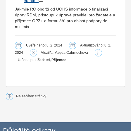
eu.html
Jakmile ŘO obdrží od ÚOHS informace o finalizaci
úprav RDM, přistoupí k úpravě pravidel pro žadatele a
příjemce OPZ+ a formulářů pro oblast podpory de
minimis.
Uveřejněno: 8. 2. 2024
Aktualizováno: 8. 2.
2024
Vložil/a: Magda Cabrnochová
Určeno pro:
Žadatel, Příjemce
Na začátek stránky
Důležité odkazy