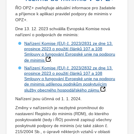
ŘO OPZ+ zveřejňuje aktuální informace pro žadatele
a příjemce k aplikaci pravidel podpory de minimis v
OPZ+.
Dne 13. 12. 2023 schválila Evropská Komise nová
nařízení o podporách de minimis:
Nařízení Komise (EU) č. 2023/2831 ze dne 13.
prosince 2023 o použití článků 107 a 108
Smlouvy o fungování Evropské unie na podporu
de minimis
;
Nařízení Komise (EU) č. 2023/2832 ze dne 13.
prosince 2023 o použití článků 107 a 108
Smlouvy o fungování Evropské unie na podporu
de minimis udílenou podnikům poskytujícím
služby obecného hospodářského zájmu
.
Nařízení jsou účinná od 1. 1. 2024.
Změny v nařízeních je nezbytné promítnout do
nastavení Registru do minimis (RDM), do kterého
poskytovatelé (tedy i ŘO) povinně zapisují všechny
poskytnuté podpory de minimis (viz také zákon č.
215/2004 Sb., o úpravě některých vztahů v oblasti