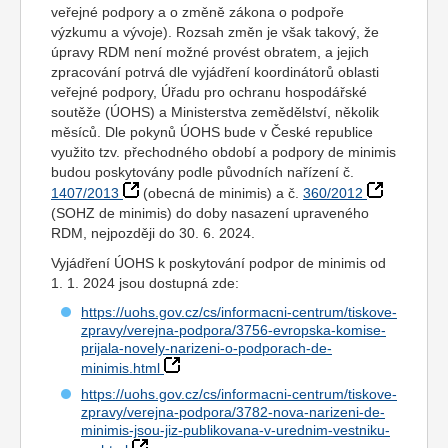
veřejné podpory a o změně zákona o podpoře
výzkumu a vývoje). Rozsah změn je však takový, že
úpravy RDM není možné provést obratem, a jejich
zpracování potrvá dle vyjádření koordinátorů oblasti
veřejné podpory, Úřadu pro ochranu hospodářské
soutěže (ÚOHS) a Ministerstva zemědělství, několik
měsíců. Dle pokynů ÚOHS bude v České republice
využito tzv. přechodného období a podpory de minimis
budou poskytovány podle původních nařízení č.
1407/2013
(obecná de minimis) a č.
360/2012
(SOHZ de minimis) do doby nasazení upraveného
RDM, nejpozději do 30. 6. 2024.
Vyjádření ÚOHS k poskytování podpor de minimis od
1. 1. 2024 jsou dostupná zde:
https://uohs.gov.cz/cs/informacni-centrum/tiskove-
zpravy/verejna-podpora/3756-evropska-komise-
prijala-novely-narizeni-o-podporach-de-
minimis.html
https://uohs.gov.cz/cs/informacni-centrum/tiskove-
zpravy/verejna-podpora/3782-nova-narizeni-de-
minimis-jsou-jiz-publikovana-v-urednim-vestniku-