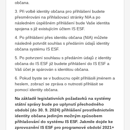
občana.
3. Při volbě identity občana pro přihlášení budete
přesměrováni na přihlašovací stránky NIA a po
následném úspěšném přihlášení bude Vaše identita
spojena s již existujícím účtem IS ESF.
4. Po přihlášení přes identitu občana (NIA) můžete
následně potvrdit souhlas s předáním údajů identity
občana systému IS ESF.
5. Po potvrzení souhlasu s předáním údajů z identity
občana do IS ESF již budete přihlášení do IS ESF a
Váš účet je spárován s identitou občana.
6. Pokud byste se v budoucnu opět přihlásili jménem a
heslem, zobrazí se zpráva o nutnosti přihlásit se
pomocí identity občana.
Na základě legislativních požadavků na systémy
státní správy bude po uplynutí přechodného
období (do 30. 9. 2024) přihlášení prostřednictvím
identity občana jediným možným způsobem
přihlašování do systému IS ESF. Jakmile dojde ke
zprovoznění IS ESF pro programové období 2021+