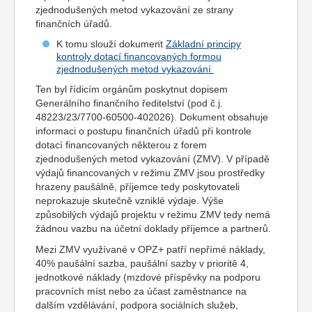
zjednodušených metod vykazování ze strany
finančních úřadů.
K tomu slouží dokument
Základní principy
kontroly dotací financovaných formou
zjednodušených metod vykazování
Ten byl řídicím orgánům poskytnut dopisem
Generálního finančního ředitelství (pod č.j.
48223/23/7700-60500-402026). Dokument obsahuje
informaci o postupu finančních úřadů při kontrole
dotací financovaných některou z forem
zjednodušených metod vykazování (ZMV). V případě
výdajů financovaných v režimu ZMV jsou prostředky
hrazeny paušálně, příjemce tedy poskytovateli
neprokazuje skutečně vzniklé výdaje. Výše
způsobilých výdajů projektu v režimu ZMV tedy nemá
žádnou vazbu na účetní doklady příjemce a partnerů.
Mezi ZMV využívané v OPZ+ patří nepřímé náklady,
40% paušální sazba, paušální sazby v prioritě 4,
jednotkové náklady (mzdové příspěvky na podporu
pracovních míst nebo za účast zaměstnance na
dalším vzdělávání, podpora sociálních služeb,