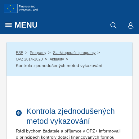
Přejít k obsahu
MENU
/
/
/
ESF
Programy
Starší operační programy
/
/
OPZ 2014-2020
Aktuality
Kontrola zjednodušených metod vykazování
Kontrola zjednodušených
metod vykazování
Rádi bychom žadatele a příjemce v OPZ+ informovali
o principech kontroly dotací financovaných formou