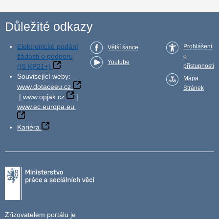
Důležité odkazy
Elektronické podání
Prohlášení
Větší šance
žádosti o podporu
o
Youtube
(IS KP21+)
přístupnosti
Související weby:
Mapa
www.dotaceeu.cz
Stránek
|
www.opjak.cz
|
www.ec.europa.eu
Kariéra
Zřizovatelem portálu je