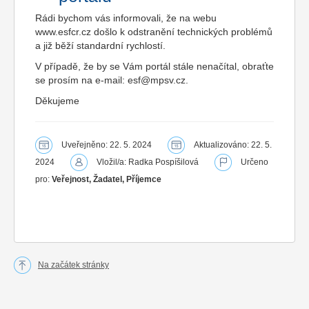
Rádi bychom vás informovali, že na webu
www.esfcr.cz došlo k odstranění technických problémů
a již běží standardní rychlostí.
V případě, že by se Vám portál stále nenačítal, obraťte
se prosím na e-mail: esf@mpsv.cz.
Děkujeme
Uveřejněno: 22. 5. 2024
Aktualizováno: 22. 5.
2024
Vložil/a: Radka Pospíšilová
Určeno
pro:
Veřejnost, Žadatel, Příjemce
Na začátek stránky