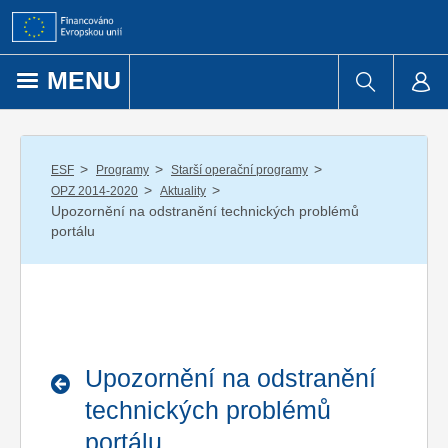
Přejít k obsahu
MENU
/
/
/
ESF
Programy
Starší operační programy
/
/
OPZ 2014-2020
Aktuality
Upozornění na odstranění technických problémů
portálu
Upozornění na odstranění
technických problémů
portálu