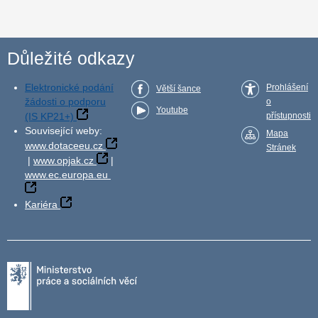
Důležité odkazy
Elektronické podání
Prohlášení
Větší šance
žádosti o podporu
o
Youtube
(IS KP21+)
přístupnosti
Související weby:
Mapa
www.dotaceeu.cz
Stránek
|
www.opjak.cz
|
www.ec.europa.eu
Kariéra