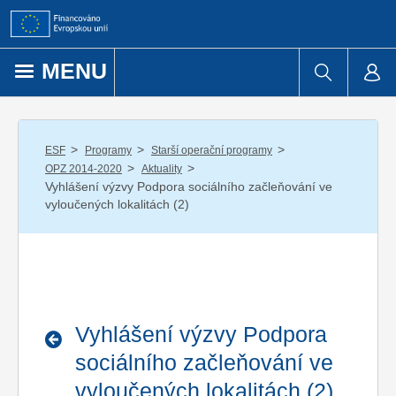
Přejít k obsahu
MENU
/
/
/
ESF
Programy
Starší operační programy
/
/
OPZ 2014-2020
Aktuality
Vyhlášení výzvy Podpora sociálního začleňování ve
vyloučených lokalitách (2)
Vyhlášení výzvy Podpora
sociálního začleňování ve
vyloučených lokalitách (2)