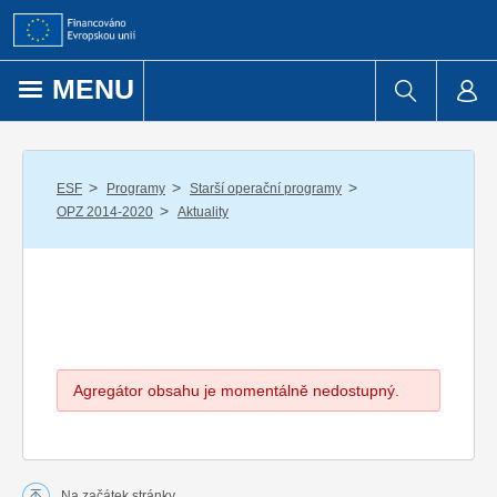
Přejít k obsahu
MENU
/
/
/
ESF
Programy
Starší operační programy
/
OPZ 2014-2020
Aktuality
Agregátor obsahu je momentálně nedostupný.
Na začátek stránky