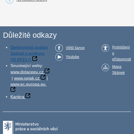
Důležité odkazy
Elektronické podání
Prohlášení
Větší šance
žádosti o podporu
o
Youtube
(IS KP21+)
přístupnosti
Související weby:
Mapa
www.dotaceeu.cz
Stránek
|
www.opjak.cz
|
www.ec.europa.eu
Kariéra