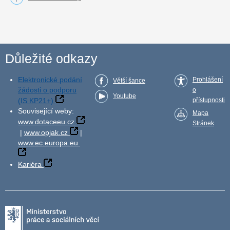
Důležité odkazy
Elektronické podání
Prohlášení
Větší šance
žádosti o podporu
o
Youtube
(IS KP21+)
přístupnosti
Související weby:
Mapa
www.dotaceeu.cz
Stránek
|
www.opjak.cz
|
www.ec.europa.eu
Kariéra