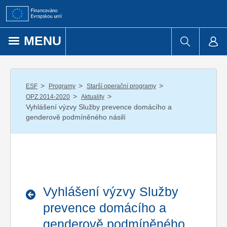
Přejít k obsahu
MENU
/
/
/
ESF
Programy
Starší operační programy
/
/
OPZ 2014-2020
Aktuality
Vyhlášení výzvy Služby prevence domácího a
genderově podmíněného násilí
Vyhlášení výzvy Služby
prevence domácího a
genderově podmíněného