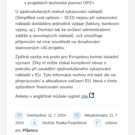
v projektech technické pomoci OPZ+.
U zjednodušených metod vykazování nákladů
(Simplified cost options – SCO) nejsou při vykazování
nákladů dokládány jednotlivé výdaje (faktury, bankovní
výpisy, aj.). Dochází tak ke snížení administrativní
zátěže a souvisejících nákladů, což umožňuje
příjemcům se více soustředit na dosahování
stanovených cílů projektu.
Zpětná vazba má proto pro Evropskou komisi zásadní
význam. Díky ní může získat komplexní obraz o
pokroku při zavádění zjednodušeného vykazování
nákladů v EU. Tyto informace mohou mít také vliv na
přepracování a aktualizace nařízení EU, která s tímto
způsobem financování souvisí.
Anketu v angličtině můžete vyplnit
zde
.
Uveřejněno: 11. 7. 2024
Aktualizováno: 11. 7.
2024
Vložil/a: Radka Pospíšilová
Určeno
pro:
Příjemce