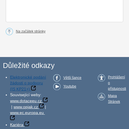
Na začátek stránky
Důležité odkazy
Elektronické podání
Prohlášení
Větší šance
žádosti o podporu
o
Youtube
(IS KP21+)
přístupnosti
Související weby:
Mapa
www.dotaceeu.cz
Stránek
|
www.opjak.cz
|
www.ec.europa.eu
Kariéra