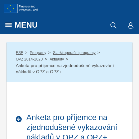
Přejít k obsahu
MENU
/
/
/
ESF
Programy
Starší operační programy
/
/
OPZ 2014-2020
Aktuality
Anketa pro příjemce na zjednodušené vykazování
nákladů v OPZ a OPZ+
Anketa pro příjemce na
zjednodušené vykazování
nákladů v OPZ a OPZ+