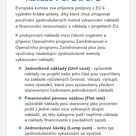
Evropská komise zve příjemce podpory z EU k
vyplnění krátké ankety, díky které chce zmapovat
používání zjednodušených metod vykazování nákladů
a financování nesouvisející s náklady v projektech EU.
K prokazování nákladů mezi řídicím orgánem a
příjemci Operačního programu Zaměstnanost a
Operačního programu Zaměstnanost plus jsou
využívány následující zjednodušené metody
vykazování nákladů:
Jednotkové náklady (Unit cost)
- způsobilé
náklady na projekt nebo jeho část jsou vypočítány
na základě vyčíslených činností, vstupů, výstupů
nebo výsledků, které jsou vynásobeny předem
stanovenými hodnotami jednotkových nákladů.
Financování pevnou sazbou (Flat rate)
-
způsobilé náklady jsou stanoveny jako procentní
podíl z jedné nebo více vybraných skupin
nákladů; do této kategorie patří nepřímé náklady
a náklady financované z paušálních sazeb.
Jednorázové částky (Lump sum)
– tento typ
zjednodušeného vykazování se využívá