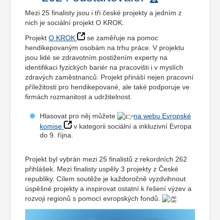
Mezi 25 finalisty jsou i tři české projekty a jedním z
nich je sociální projekt O KROK.
Projekt
O KROK
se zaměřuje na pomoc
hendikepovaným osobám na trhu práce. V projektu
jsou lidé se zdravotním postižením experty na
identifikaci fyzických bariér na pracovišti i v myslích
zdravých zaměstnanců. Projekt přináší nejen pracovní
příležitosti pro hendikepované, ale také podporuje ve
firmách rozmanitost a udržitelnost.
Hlasovat pro něj můžete
na webu Evropské
komise
v kategorii sociální a inkluzivní Evropa
do 9. října.
Projekt byl vybrán mezi 25 finalistů z rekordních 262
přihlášek. Mezi finalisty uspěly 3 projekty z České
republiky. Cílem soutěže je každoročně vyzdvihnout
úspěšné projekty a inspirovat ostatní k řešení výzev a
rozvoji regionů s pomocí evropských fondů.