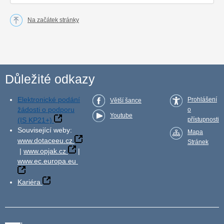
Na začátek stránky
Důležité odkazy
Elektronické podání
Prohlášení
Větší šance
žádosti o podporu
o
Youtube
(IS KP21+)
přístupnosti
Související weby:
Mapa
www.dotaceeu.cz
Stránek
|
www.opjak.cz
|
www.ec.europa.eu
Kariéra