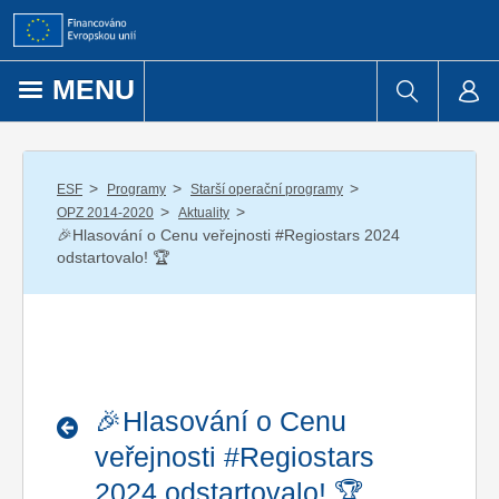
Přejít k obsahu
MENU
/
/
/
ESF
Programy
Starší operační programy
/
/
OPZ 2014-2020
Aktuality
🎉Hlasování o Cenu veřejnosti #Regiostars 2024
odstartovalo! 🏆
🎉Hlasování o Cenu
veřejnosti #Regiostars
2024 odstartovalo! 🏆