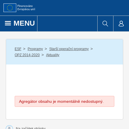
Přejít k obsahu
MENU
/
/
/
ESF
Programy
Starší operační programy
/
OPZ 2014-2020
Aktuality
Agregátor obsahu je momentálně nedostupný.
Na začátek stránky