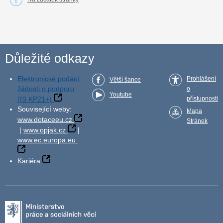
Důležité odkazy
Elektronické podání
Prohlášení
Větší šance
žádosti o podporu
o
Youtube
(IS KP21+)
přístupnosti
Související weby:
Mapa
www.dotaceeu.cz
Stránek
|
www.opjak.cz
|
www.ec.europa.eu
Kariéra