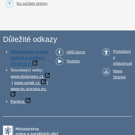
Na začátek stránky
Důležité odkazy
Elektronické podání
Prohlášení
Větší šance
žádosti o podporu
o
Youtube
(IS KP21+)
přístupnosti
Související weby:
Mapa
www.dotaceeu.cz
Stránek
|
www.opjak.cz
|
www.ec.europa.eu
Kariéra