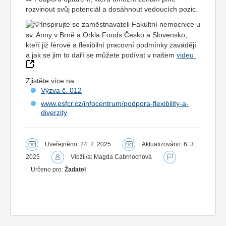
rozvinout svůj potenciál a dosáhnout vedoucích pozic.
Inspirujte se zaměstnavateli Fakultní nemocnice u
sv. Anny v Brně a Orkla Foods Česko a Slovensko,
kteří již férové a flexibilní pracovní podmínky zavádějí
a jak se jim to daří se můžete podívat v našem
videu
.
Zjistěte více na:
Výzva č. 012
www.esfcr.cz/infocentrum/podpora-flexibility-a-
diverzity
Uveřejněno: 24. 2. 2025
Aktualizováno: 6. 3.
2025
Vložil/a: Magda Cabrnochová
Určeno pro:
Žadatel