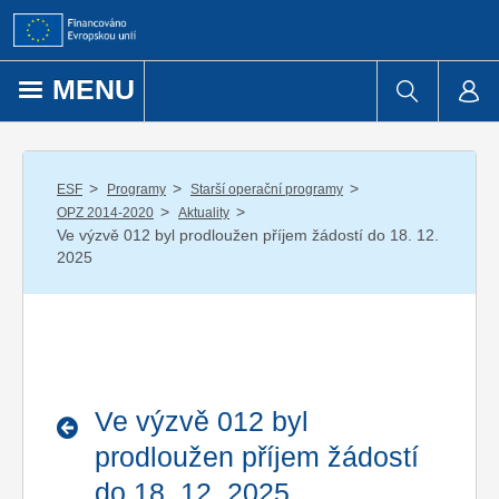
Přejít k obsahu
MENU
/
/
/
ESF
Programy
Starší operační programy
/
/
OPZ 2014-2020
Aktuality
Ve výzvě 012 byl prodloužen příjem žádostí do 18. 12.
2025
Ve výzvě 012 byl
prodloužen příjem žádostí
do 18. 12. 2025