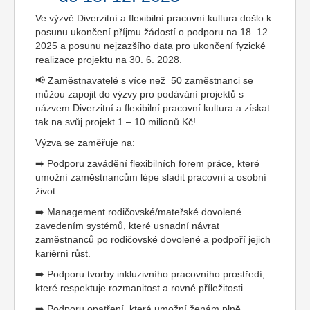
Ve výzvě Diverzitní a flexibilní pracovní kultura došlo k
posunu ukončení příjmu žádostí o podporu na 18. 12.
2025 a posunu nejzazšího data pro ukončení fyzické
realizace projektu na 30. 6. 2028.
📢 Zaměstnavatelé s více než 50 zaměstnanci se
můžou zapojit do výzvy pro podávání projektů s
názvem Diverzitní a flexibilní pracovní kultura a získat
tak na svůj projekt 1 – 10 milionů Kč!
Výzva se zaměřuje na:
➡️ Podporu zavádění flexibilních forem práce, které
umožní zaměstnancům lépe sladit pracovní a osobní
život.
➡️ Management rodičovské/mateřské dovolené
zavedením systémů, které usnadní návrat
zaměstnanců po rodičovské dovolené a podpoří jejich
kariérní růst.
➡️ Podporu tvorby inkluzivního pracovního prostředí,
které respektuje rozmanitost a rovné příležitosti.
➡️ Podporu opatření, která umožní ženám plně