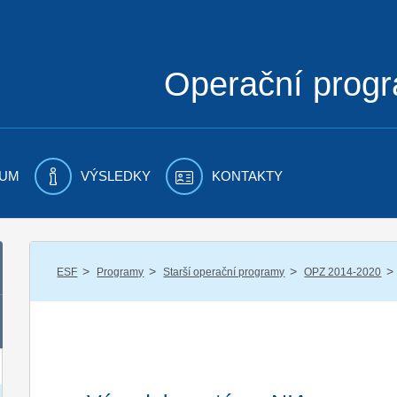
Operační prog
UM
VÝSLEDKY
KONTAKTY
/
/
/
/
ESF
Programy
Starší operační programy
OPZ 2014-2020