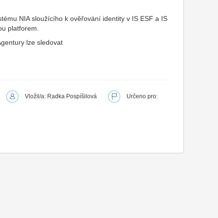
tému NIA sloužícího k ověřování identity v IS ESF a IS
u platforem.
Agentury lze sledovat
Vložil/a: Radka Pospíšilová
Určeno pro: