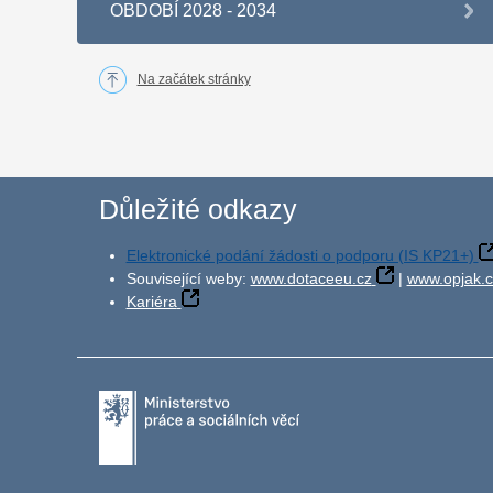
OBDOBÍ 2028 - 2034
Na začátek stránky
Důležité odkazy
Elektronické podání žádosti o podporu (IS KP21+)
Související weby:
www.dotaceeu.cz
|
www.opjak.c
Kariéra