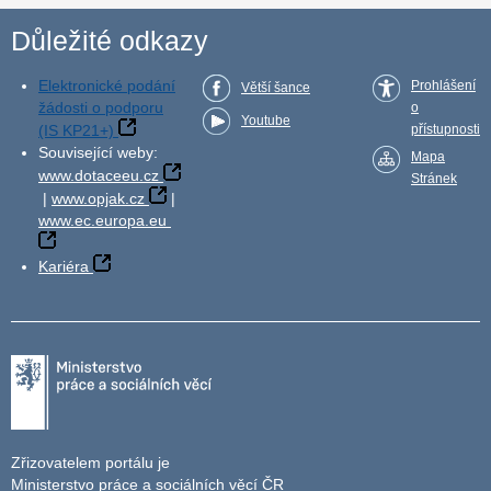
Důležité odkazy
Elektronické podání
Prohlášení
Větší šance
žádosti o podporu
o
Youtube
(IS KP21+)
přístupnosti
Související weby:
Mapa
www.dotaceeu.cz
Stránek
|
www.opjak.cz
|
www.ec.europa.eu
Kariéra
Zřizovatelem portálu je
Ministerstvo práce a sociálních věcí ČR