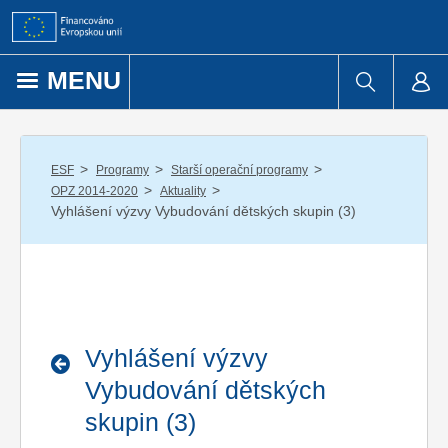
Přejít k obsahu
MENU
/
/
/
ESF
Programy
Starší operační programy
/
/
OPZ 2014-2020
Aktuality
Vyhlášení výzvy Vybudování dětských skupin (3)
Vyhlášení výzvy
Vybudování dětských
skupin (3)