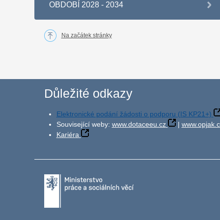
OBDOBÍ 2028 - 2034
Na začátek stránky
Důležité odkazy
Elektronické podání žádosti o podporu (IS KP21+)
Související weby:
www.dotaceeu.cz
|
www.opjak.c
Kariéra