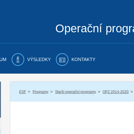
Operační prog
UM
VÝSLEDKY
KONTAKTY
/
/
/
/
ESF
Programy
Starší operační programy
OPZ 2014-2020