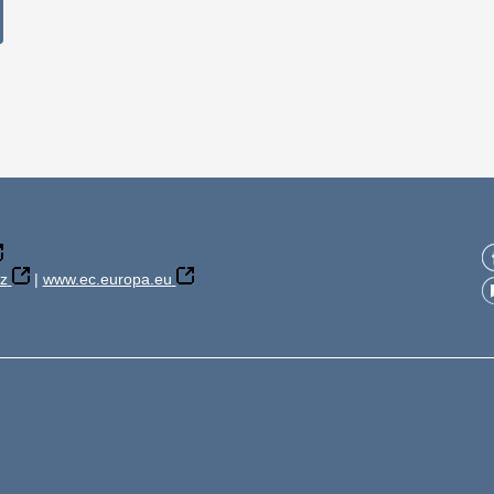
z
|
www.ec.europa.eu