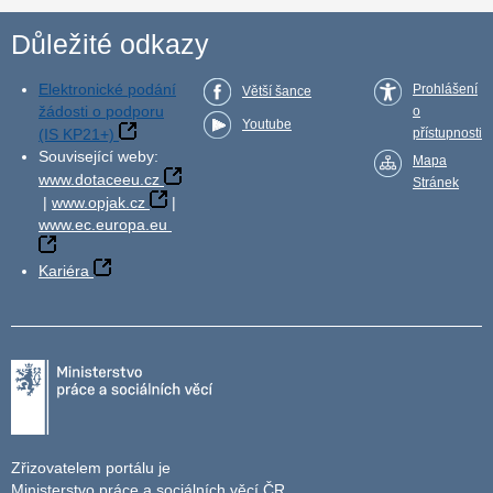
Důležité odkazy
Elektronické podání
Prohlášení
Větší šance
žádosti o podporu
o
Youtube
(IS KP21+)
přístupnosti
Související weby:
Mapa
www.dotaceeu.cz
Stránek
|
www.opjak.cz
|
www.ec.europa.eu
Kariéra
Zřizovatelem portálu je
Ministerstvo práce a sociálních věcí ČR