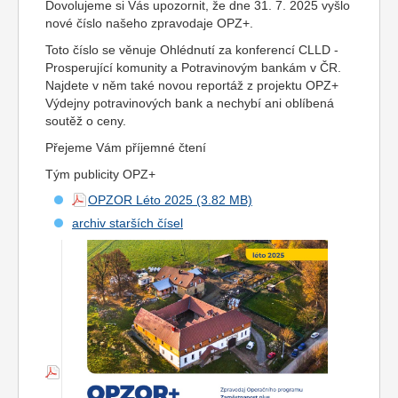
Dovolujeme si Vás upozornit, že dne 31. 7. 2025 vyšlo
nové číslo našeho zpravodaje OPZ+.
Toto číslo se věnuje Ohlédnutí za konferencí CLLD -
Prosperující komunity a Potravinovým bankám v ČR.
Najdete v něm také novou reportáž z projektu OPZ+
Výdejny potravinových bank a nechybí ani oblíbená
soutěž o ceny.
Přejeme Vám příjemné čtení
Tým publicity OPZ+
OPZOR Léto 2025
archiv starších čísel