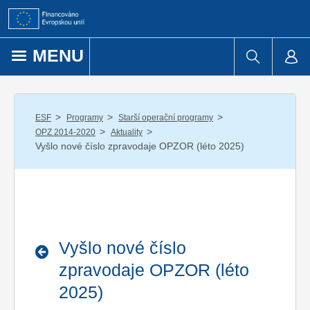
Přejít k obsahu
MENU
/
/
/
ESF
Programy
Starší operační programy
/
/
OPZ 2014-2020
Aktuality
Vyšlo nové číslo zpravodaje OPZOR (léto 2025)
Vyšlo nové číslo
zpravodaje OPZOR (léto
2025)