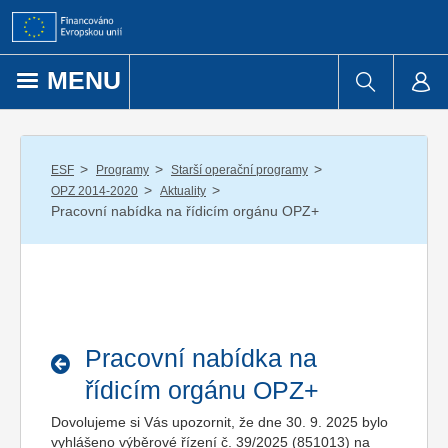
Přejít k obsahu
MENU
/
/
/
ESF
Programy
Starší operační programy
/
/
OPZ 2014-2020
Aktuality
Pracovní nabídka na řídicím orgánu OPZ+
Pracovní nabídka na
řídicím orgánu OPZ+
Dovolujeme si Vás upozornit, že dne 30. 9. 2025 bylo
vyhlášeno výběrové řízení č. 39/2025 (851013) na