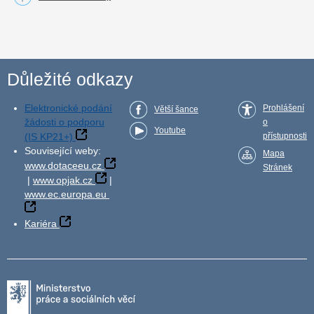
Důležité odkazy
Elektronické podání
Prohlášení
Větší šance
žádosti o podporu
o
Youtube
(IS KP21+)
přístupnosti
Související weby:
Mapa
www.dotaceeu.cz
Stránek
|
www.opjak.cz
|
www.ec.europa.eu
Kariéra