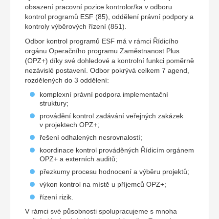
obsazení pracovní pozice kontrolor/ka v odboru
kontrol programů ESF (85), oddělení právní podpory a
kontroly výběrových řízení (851).
Odbor kontrol programů ESF má v rámci Řídicího
orgánu Operačního programu Zaměstnanost Plus
(OPZ+) díky své dohledové a kontrolní funkci poměrně
nezávislé postavení. Odbor pokrývá celkem 7 agend,
rozdělených do 3 oddělení:
komplexní právní podpora implementační
struktury;
provádění kontrol zadávání veřejných zakázek
v projektech OPZ+;
řešení odhalených nesrovnalostí;
koordinace kontrol prováděných Řídicím orgánem
OPZ+ a externích auditů;
přezkumy procesu hodnocení a výběru projektů;
výkon kontrol na místě u příjemců OPZ+;
řízení rizik.
V rámci své působnosti spolupracujeme s mnoha