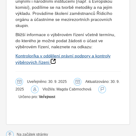
unijními i národními institucemi (např. s Evropskou
komisí), podílíme se na tvorbě metodiky a na jejím
výkladu. Provádíme školení zaměstnanců Řídicího
orgánu a účastníme se mezirezortních pracovních
skupin.
Bližší informace o výběrovém řízení včetně termínu,
do kterého je možné podat žádosti o účast ve
výběrovém řízení, naleznete na odkazu:
Kontrolor/ka v oddělení právní podpory a kontroly
výběrových řízení
Uveřejněno: 30. 9. 2025
Aktualizováno: 30. 9.
2025
Vložil/a: Magda Cabrnochová
Určeno pro:
Veřejnost
Na začátek stránky