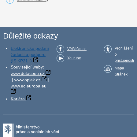
Důležité odkazy
Elektronické podání
Prohlášení
Větší šance
žádosti o podporu
o
Youtube
(IS KP21+)
přístupnosti
Související weby:
Mapa
www.dotaceeu.cz
Stránek
|
www.opjak.cz
|
www.ec.europa.eu
Kariéra