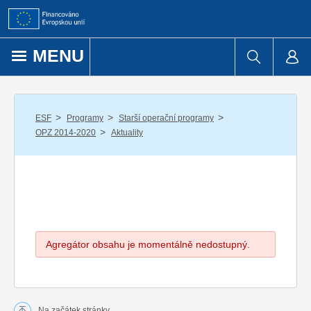
Přejít k obsahu
MENU
/
/
/
ESF
Programy
Starší operační programy
/
OPZ 2014-2020
Aktuality
Agregátor obsahu je momentálně nedostupný.
Na začátek stránky