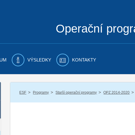
Operační prog
UM
VÝSLEDKY
KONTAKTY
/
/
/
/
ESF
Programy
Starší operační programy
OPZ 2014-2020