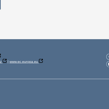
z
|
www.ec.europa.eu