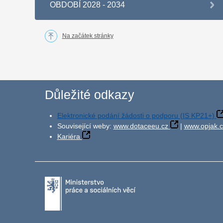
OBDOBÍ 2028 - 2034
Na začátek stránky
Důležité odkazy
Elektronické podání žádosti o podporu (IS KP21+)
Související weby:
www.dotaceeu.cz
|
www.opjak.c
Kariéra