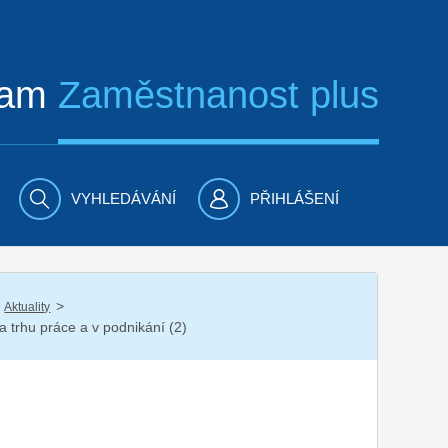
ram
Zaměstnanost plus
VYHLEDÁVÁNÍ
PŘIHLÁŠENÍ
/
Aktuality
 trhu práce a v podnikání (2)