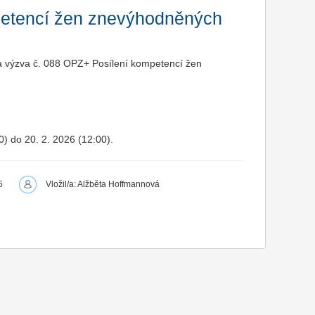
petencí žen znevýhodněných
na výzva č. 088 OPZ+ Posílení kompetencí žen
0) do 20. 2. 2026 (12:00).
5
Vložil/a: Alžběta Hoffmannová