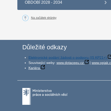
OBDOBÍ 2028 - 2034
Na začátek stránky
Důležité odkazy
Elektronické podání žádosti o podporu (IS KP21+)
Související weby:
www.dotaceeu.cz
|
www.opjak.c
Kariéra