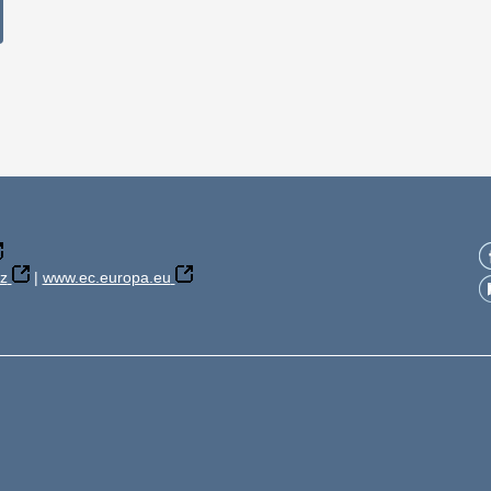
z
|
www.ec.europa.eu