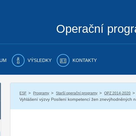
Operační prog
UM
VÝSLEDKY
KONTAKTY
/
/
/
/
ESF
Programy
Starší operační programy
OPZ 2014-2020
Vyhlášení výzvy Posílení kompetencí žen znevýhodněných na