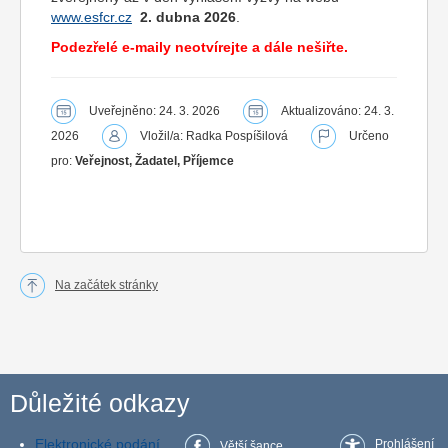
www.esfcr.cz
2. dubna 2026
.
Podezřelé e-maily neotvírejte a dále nešiřte.
Uveřejněno: 24. 3. 2026
Aktualizováno: 24. 3.
2026
Vložil/a: Radka Pospíšilová
Určeno
pro:
Veřejnost, Žadatel, Příjemce
Na začátek stránky
Důležité odkazy
Elektronické podání
Prohlášení
Větší šance