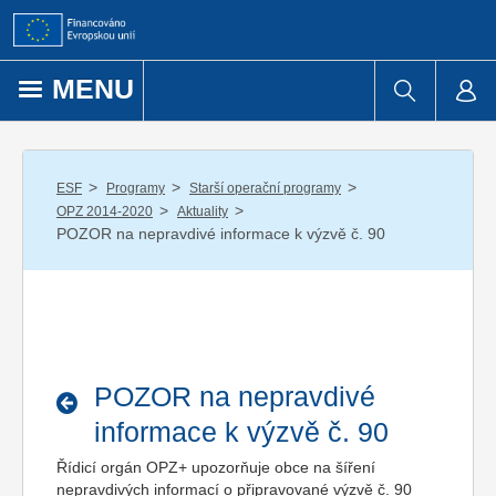
Přejít k obsahu
MENU
/
/
/
ESF
Programy
Starší operační programy
/
/
OPZ 2014-2020
Aktuality
POZOR na nepravdivé informace k výzvě č. 90
POZOR na nepravdivé
informace k výzvě č. 90
Řídicí orgán OPZ+ upozorňuje obce na šíření
nepravdivých informací o připravované výzvě č. 90