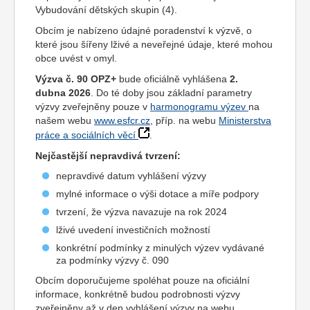
Vybudování dětských skupin (4).
Obcím je nabízeno údajné poradenství k výzvě, o
které jsou šířeny lživé a neveřejné údaje, které mohou
obce uvést v omyl.
Výzva č. 90 OPZ+
bude oficiálně vyhlášena
2.
dubna 2026
. Do té doby jsou základní parametry
výzvy zveřejněny pouze v
harmonogramu výzev
na
našem webu
www.esfcr.cz
, příp. na webu
Ministerstva
práce a sociálních věcí
.
Nejčastější nepravdivá tvrzení:
nepravdivé datum vyhlášení výzvy
mylné informace o výši dotace a míře podpory
tvrzení, že výzva navazuje na rok 2024
lživé uvedení investičních možností
konkrétní podmínky z minulých výzev vydávané
za podmínky výzvy č. 090
Obcím doporučujeme spoléhat pouze na oficiální
informace, konkrétně budou podrobnosti výzvy
zveřejněny až v den vyhlášení výzvy na webu