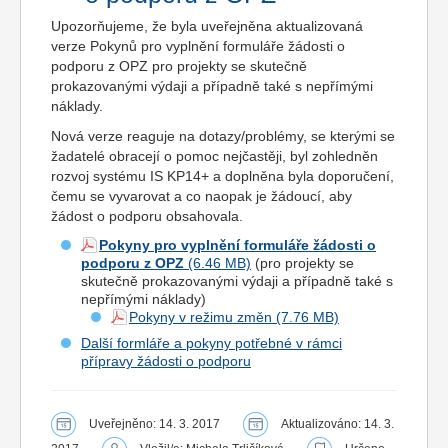
Upozorňujeme, že byla uveřejněna aktualizovaná
verze Pokynů pro vyplnění formuláře žádosti o
podporu z OPZ pro projekty se skutečně
prokazovanými výdaji a případně také s nepřímými
náklady.
Nová verze reaguje na dotazy/problémy, se kterými se
žadatelé obracejí o pomoc nejčastěji, byl zohledněn
rozvoj systému IS KP14+ a doplněna byla doporučení,
čemu se vyvarovat a co naopak je žádoucí, aby
žádost o podporu obsahovala.
Pokyny pro vyplnění formuláře žádosti o
podporu z OPZ
(pro projekty se
skutečně prokazovanými výdaji a případně také s
nepřímými náklady)
Pokyny v režimu změn
Další formláře a pokyny potřebné v rámci
přípravy žádosti o podporu
Uveřejněno: 14. 3. 2017
Aktualizováno: 14. 3.