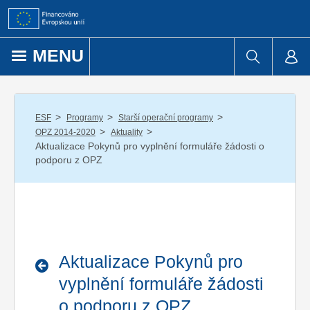
Přejít k obsahu
MENU
/
/
/
ESF
Programy
Starší operační programy
/
/
OPZ 2014-2020
Aktuality
Aktualizace Pokynů pro vyplnění formuláře žádosti o
podporu z OPZ
Aktualizace Pokynů pro
vyplnění formuláře žádosti
o podporu z OPZ