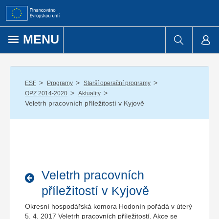
Přejít k obsahu
MENU
/
/
/
ESF
Programy
Starší operační programy
/
/
OPZ 2014-2020
Aktuality
Veletrh pracovních příležitostí v Kyjově
Veletrh pracovních
příležitostí v Kyjově
Okresní hospodářská komora Hodonín pořádá v úterý
5. 4. 2017 Veletrh pracovních příležitostí. Akce se