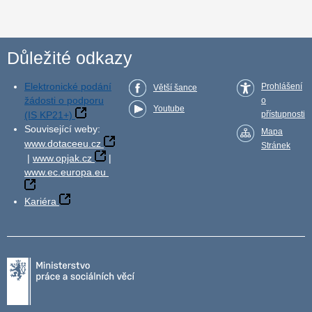
Důležité odkazy
Elektronické podání
Prohlášení
Větší šance
žádosti o podporu
o
Youtube
(IS KP21+)
přístupnosti
Související weby:
Mapa
www.dotaceeu.cz
Stránek
|
www.opjak.cz
|
www.ec.europa.eu
Kariéra