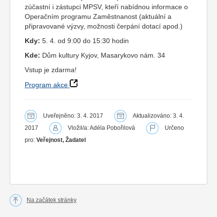
zúčastní i zástupci MPSV, kteří nabídnou informace o
Operačním programu Zaměstnanost (aktuální a
připravované výzvy, možnosti čerpání dotací apod.)
Kdy:
5. 4. od 9:00 do 15:30 hodin
Kde:
Dům kultury Kyjov, Masarykovo nám. 34
Vstup je zdarma!
Program akce
Uveřejněno: 3. 4. 2017
Aktualizováno: 3. 4.
2017
Vložil/a: Adéla Pobořilová
Určeno
pro:
Veřejnost, Žadatel
Na začátek stránky