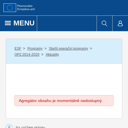
Přejít k obsahu
MENU
/
/
/
ESF
Programy
Starší operační programy
/
OPZ 2014-2020
Aktuality
Agregátor obsahu je momentálně nedostupný.
Na začátek stránky