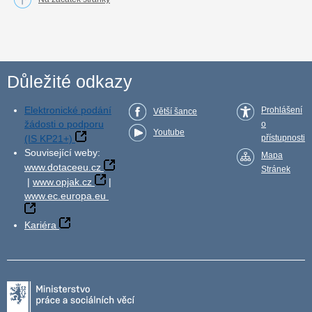
Důležité odkazy
Elektronické podání
Prohlášení
Větší šance
žádosti o podporu
o
Youtube
(IS KP21+)
přístupnosti
Související weby:
Mapa
www.dotaceeu.cz
Stránek
|
www.opjak.cz
|
www.ec.europa.eu
Kariéra