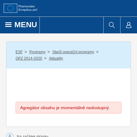
Přejít k obsahu
MENU
/
/
/
ESF
Programy
Starší operační programy
/
OPZ 2014-2020
Aktuality
Agregátor obsahu je momentálně nedostupný.
Na začátek stránky