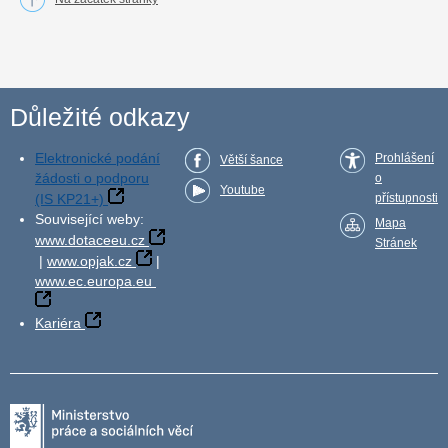
Důležité odkazy
Elektronické podání
Prohlášení
Větší šance
žádosti o podporu
o
Youtube
(IS KP21+)
přístupnosti
Související weby:
Mapa
www.dotaceeu.cz
Stránek
|
www.opjak.cz
|
www.ec.europa.eu
Kariéra