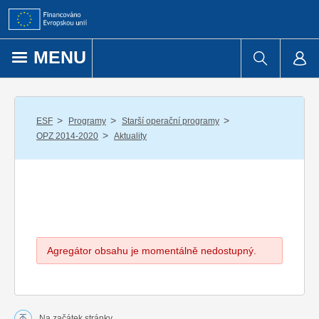
Přejít k obsahu
MENU
/
/
/
ESF
Programy
Starší operační programy
/
OPZ 2014-2020
Aktuality
Agregátor obsahu je momentálně nedostupný.
Na začátek stránky