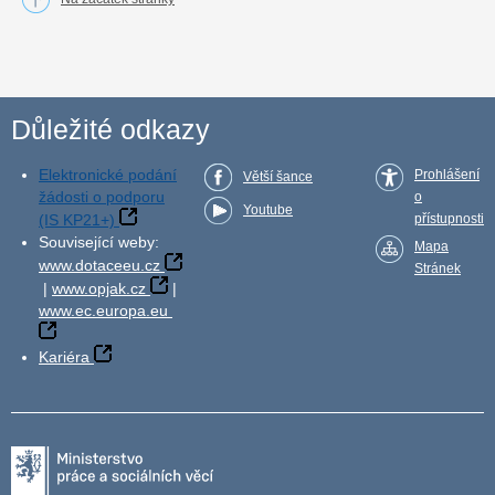
Důležité odkazy
Elektronické podání
Prohlášení
Větší šance
žádosti o podporu
o
Youtube
(IS KP21+)
přístupnosti
Související weby:
Mapa
www.dotaceeu.cz
Stránek
|
www.opjak.cz
|
www.ec.europa.eu
Kariéra