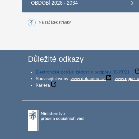
OBDOBÍ 2028 - 2034
Na začátek stránky
Důležité odkazy
Elektronické podání žádosti o podporu (IS KP21+)
Související weby:
www.dotaceeu.cz
|
www.opjak.c
Kariéra