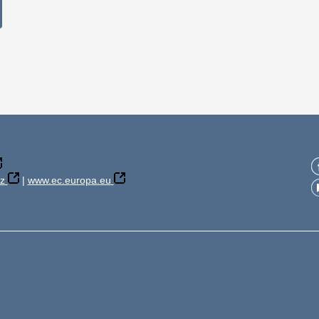
z
|
www.ec.europa.eu