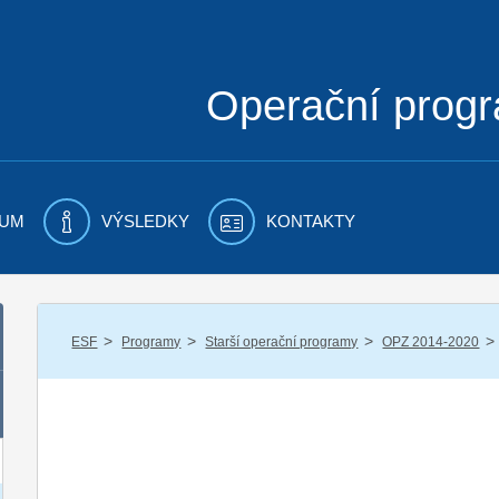
Operační prog
UM
VÝSLEDKY
KONTAKTY
/
/
/
/
ESF
Programy
Starší operační programy
OPZ 2014-2020