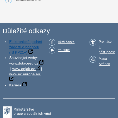
Důležité odkazy
Elektronické podání
Prohlášení
Větší šance
žádosti o podporu
o
Youtube
(IS KP21+)
přístupnosti
Související weby:
Mapa
www.dotaceeu.cz
Stránek
|
www.opjak.cz
|
www.ec.europa.eu
Kariéra