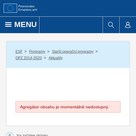
Přejít k obsahu
MENU
/
/
/
ESF
Programy
Starší operační programy
/
OPZ 2014-2020
Aktuality
Agregátor obsahu je momentálně nedostupný.
Na začátek stránky