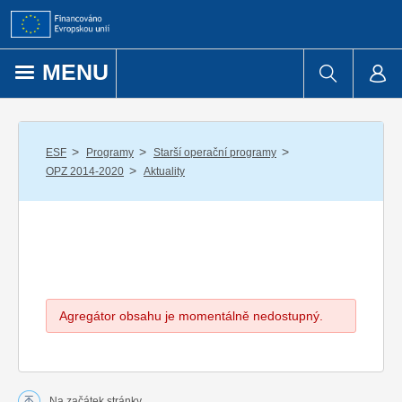
Přejít k obsahu
MENU
/
/
/
ESF
Programy
Starší operační programy
/
OPZ 2014-2020
Aktuality
Agregátor obsahu je momentálně nedostupný.
Na začátek stránky