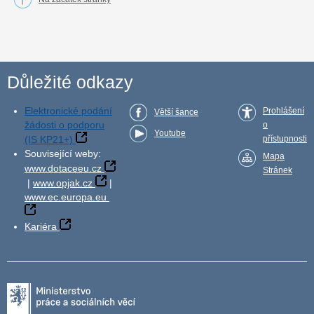
Důležité odkazy
Elektronické podání
Prohlášení
Větší šance
žádosti o podporu
o
Youtube
(IS KP21+)
přístupnosti
Související weby:
Mapa
www.dotaceeu.cz
Stránek
|
www.opjak.cz
|
www.ec.europa.eu
Kariéra