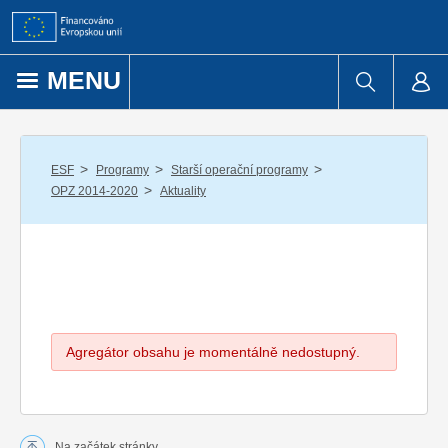
Přejít k obsahu
MENU
/
/
/
ESF
Programy
Starší operační programy
/
OPZ 2014-2020
Aktuality
Agregátor obsahu je momentálně nedostupný.
Na začátek stránky