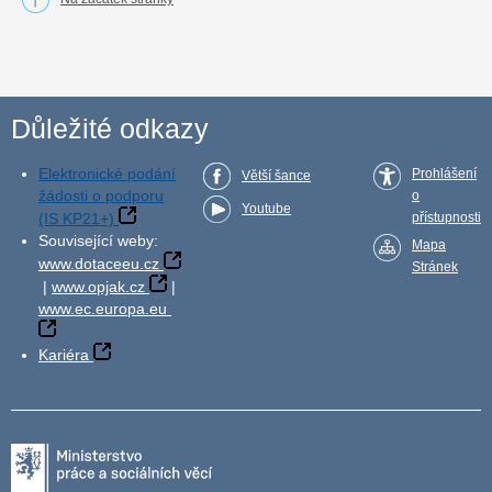
Důležité odkazy
Elektronické podání
Prohlášení
Větší šance
žádosti o podporu
o
Youtube
(IS KP21+)
přístupnosti
Související weby:
Mapa
www.dotaceeu.cz
Stránek
|
www.opjak.cz
|
www.ec.europa.eu
Kariéra