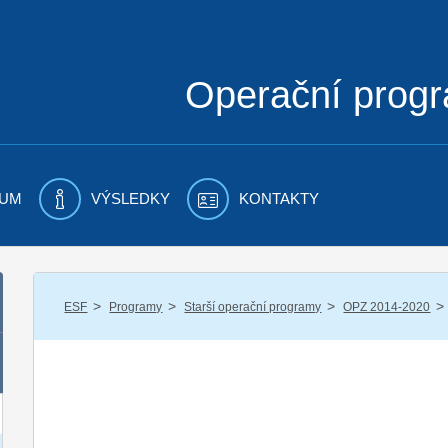
Operační prog
UM
VÝSLEDKY
KONTAKTY
/
/
/
/
ESF
Programy
Starší operační programy
OPZ 2014-2020