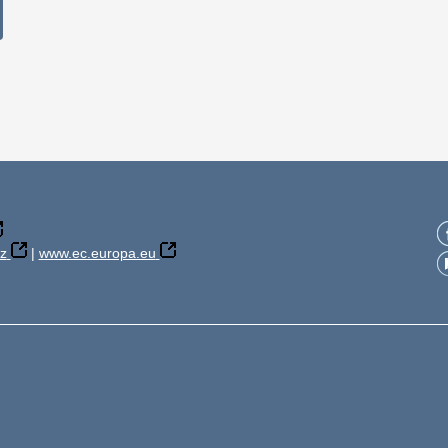
z
|
www.ec.europa.eu