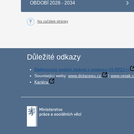
OBDOBÍ 2028 - 2034
Na začátek stránky
Důležité odkazy
Elektronické podání žádosti o podporu (IS KP21+)
Související weby:
www.dotaceeu.cz
|
www.opjak.c
Kariéra