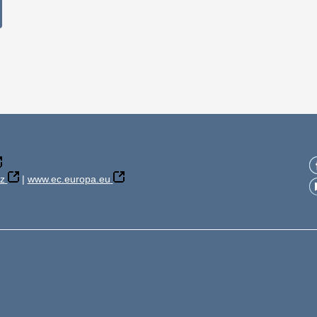
z
|
www.ec.europa.eu