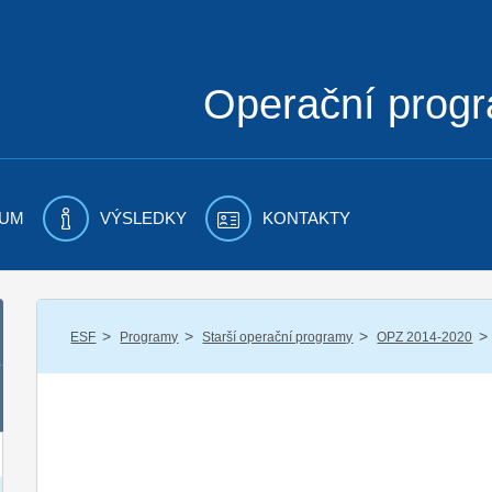
Operační prog
UM
VÝSLEDKY
KONTAKTY
/
/
/
/
ESF
Programy
Starší operační programy
OPZ 2014-2020