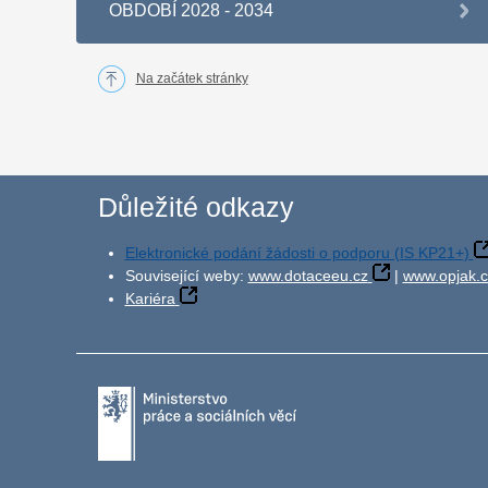
OBDOBÍ 2028 - 2034
Na začátek stránky
Důležité odkazy
Elektronické podání žádosti o podporu (IS KP21+)
Související weby:
www.dotaceeu.cz
|
www.opjak.c
Kariéra