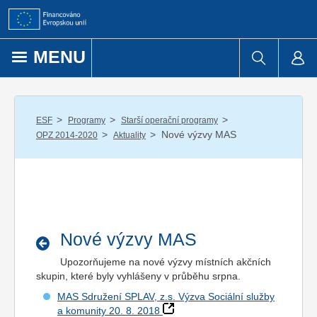
Přejít k obsahu
MENU
/
/
/
ESF
Programy
Starší operační programy
/
/
Nové výzvy MAS
OPZ 2014-2020
Aktuality
Nové výzvy MAS
Upozorňujeme na nové výzvy místních akčních
skupin, které byly vyhlášeny v průběhu srpna.
MAS Sdružení SPLAV, z.s. Výzva Sociální služby
a komunity 20. 8. 2018