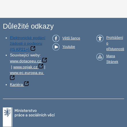
Důležité odkazy
Elektronické podání
Prohlášení
Větší šance
žádosti o podporu
o
Youtube
(IS KP21+)
přístupnosti
Související weby:
Mapa
www.dotaceeu.cz
Stránek
|
www.opjak.cz
|
www.ec.europa.eu
Kariéra