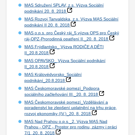
MAS Sdružení SPLAV, z.s. Výzva Sociální
podnikání 20. 8. 2018
MAS Rozvoj Tanvaldska, z.s. Výzva MAS Sociální
podnikání II 20. 8. 2018
MAS o.p.s. pro Český ráj_5.výzva OPS pro Český
ráj-OPZ-Prorodinná opatření II._20. 8. 2018
MAS Frýdlantsko_ Výzva RODIČE A DĚTI
II_20.8.2018
MAS OPAVSKO_ Výzva Sociální podnikání
II_20.8.2018
MAS Královédvorsko_Sociální
podnikání_20.8.2018
MAS Českomoravské pomezí_Podpora
sociálního začleňování III._20. 8. 2018
MAS Českomoravské pomezí_Vzdělávání a
poradenství ke zlepšení uplatnění na trhu práce,
rozvoj ekonomiky (IV.)_20. 8. 2018
MAS Nad Prahou o.p.s._2. Výzva MAS Nad
Prahou - OPZ - Prostor pro rodinu, zázmy i práci
7/1_20. 8. 2018