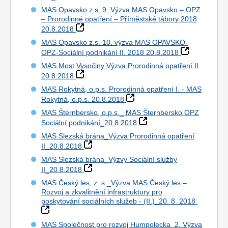
MAS Opavsko z.s. 9. Výzva MAS Opavsko – OPZ
– Prorodinné opatření – Příměstské tábory 2018
20.8.2018
MAS Opavsko z.s. 10. výzva MAS OPAVSKO-
OPZ-Sociální podnikání II. 2018 20.8.2018
MAS Most Vysočiny Výzva Prorodinná opatření II
20.8.2018
MAS Rokytná, o.p.s. Prorodinná opatření I. - MAS
Rokytná, o.p.s. 20.8.2018
MAS Šternbersko, o.p.s._ MAS Šternbersko OPZ
Sociální podnikání_20.8.2018
MAS Slezská brána_Výzva Prorodinná opatření
II_20.8.2018
MAS Slezská brána_Výzvy Sociální služby
II_20.8.2018
MAS Český les, z. s._Výzva MAS Český les –
Rozvoj a zkvalitnění infrastruktury pro
poskytování sociálních služeb - (II.)_20. 8. 2018
MAS Společnost pro rozvoj Humpolecka_2. Výzva