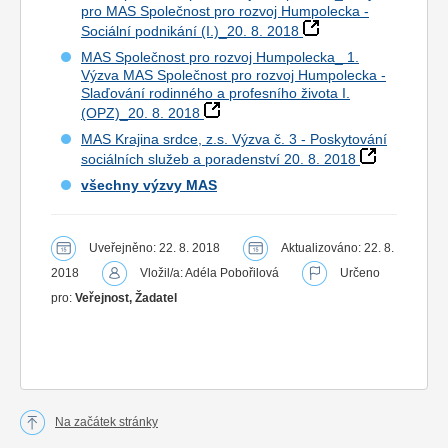
pro MAS Společnost pro rozvoj Humpolecka -
Sociální podnikání (I.)_20. 8. 2018
MAS Společnost pro rozvoj Humpolecka_ 1.
Výzva MAS Společnost pro rozvoj Humpolecka -
Slaďování rodinného a profesního života I.
(OPZ)_20. 8. 2018
MAS Krajina srdce, z.s. Výzva č. 3 - Poskytování
sociálních služeb a poradenství 20. 8. 2018
všechny výzvy MAS
Uveřejněno: 22. 8. 2018
Aktualizováno: 22. 8.
2018
Vložil/a: Adéla Pobořilová
Určeno
pro:
Veřejnost, Žadatel
Na začátek stránky