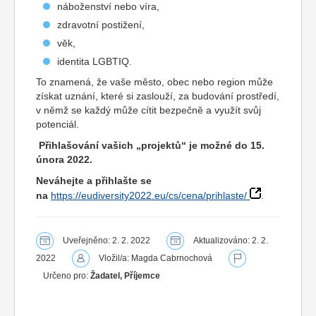
náboženství nebo víra,
zdravotní postižení,
věk,
identita LGBTIQ.
To znamená, že vaše město, obec nebo region může
získat uznání, které si zaslouží, za budování prostředí,
v němž se každý může cítit bezpečně a využít svůj
potenciál.
Přihlašování vašich „projektů“ je možné do 15.
února 2022.
Neváhejte a přihlašte se
na
https://eudiversity2022.eu/cs/cena/prihlaste/
.
Uveřejněno: 2. 2. 2022
Aktualizováno: 2. 2.
2022
Vložil/a: Magda Cabrnochová
Určeno pro:
Žadatel, Příjemce