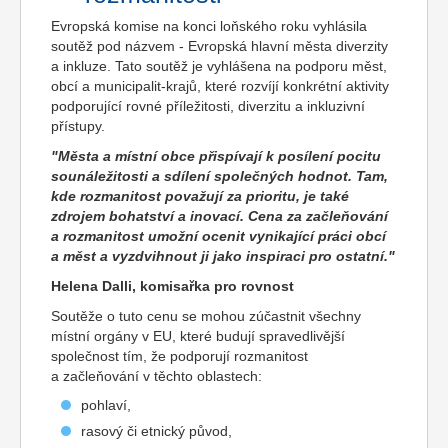
Evropská komise na konci loňského roku vyhlásila
soutěž pod názvem - Evropská hlavní města diverzity
a inkluze. Tato soutěž je vyhlášena na podporu měst,
obcí a municipalit-krajů, které rozvíjí konkrétní aktivity
podporující rovné příležitosti, diverzitu a inkluzivní
přístupy.
"Města a místní obce přispívají k posílení pocitu
sounáležitosti a sdílení společných hodnot. Tam,
kde rozmanitost považují za prioritu, je také
zdrojem bohatství a inovací. Cena za začleňování
a rozmanitost umožní ocenit vynikající práci obcí
a měst a vyzdvihnout ji jako inspiraci pro ostatní."
Helena Dalli, komisařka pro rovnost
Soutěže o tuto cenu se mohou zúčastnit všechny
místní orgány v EU, které budují spravedlivější
společnost tím, že podporují rozmanitost
a začleňování v těchto oblastech:
pohlaví,
rasový či etnický původ,