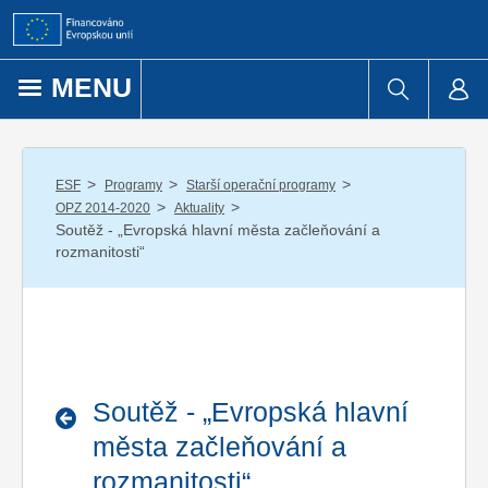
Přejít k obsahu
MENU
/
/
/
ESF
Programy
Starší operační programy
/
/
OPZ 2014-2020
Aktuality
Soutěž - „Evropská hlavní města začleňování a
rozmanitosti“
Soutěž - „Evropská hlavní
města začleňování a
rozmanitosti“