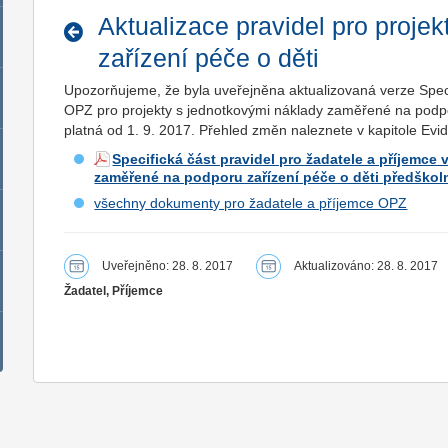
Aktualizace pravidel pro proje
zařízení péče o děti
Upozorňujeme, že byla uveřejněna aktualizovaná verze Specif
OPZ pro projekty s jednotkovými náklady zaměřené na podpor
platná od 1. 9. 2017. Přehled změn naleznete v kapitole Evi
Specifická část pravidel pro žadatele a příjemce
zaměřené na podporu zařízení péče o děti předškoln
všechny dokumenty pro žadatele a příjemce OPZ
Uveřejněno: 28. 8. 2017
Aktualizováno: 28. 8. 2017
Žadatel, Příjemce