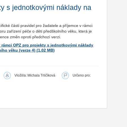
kty s jednotkovými náklady na
ické části pravidel pro žadatele a příjemce v rámci
u zařízení péče o děti předškolního věku, která je
dence změn oproti předchozí verzi.
 v rámci OPZ pro projekty s jednotkovými náklady
ího věku (verze 4)
Vložil/a: Michala Trličíková
Určeno pro: