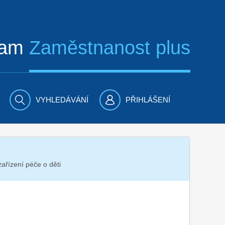
ram
Zaměstnanost plus
VYHLEDÁVÁNÍ
PŘIHLÁŠENÍ
zařízení péče o děti