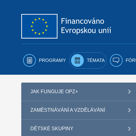
Přejít k obsahu
PROGRAMY
TÉMATA
FÓR
JAK FUNGUJE OPZ+
ZAMĚSTNÁVÁNÍ A VZDĚLÁVÁNÍ
DĚTSKÉ SKUPINY