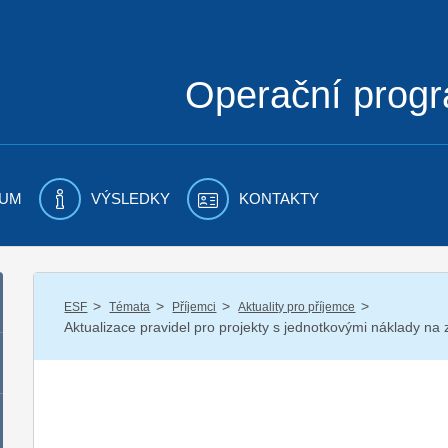
Operační prog
UM
VÝSLEDKY
KONTAKTY
/
/
/
/
ESF
Témata
Příjemci
Aktuality pro příjemce
Aktualizace pravidel pro projekty s jednotkovými náklady na 