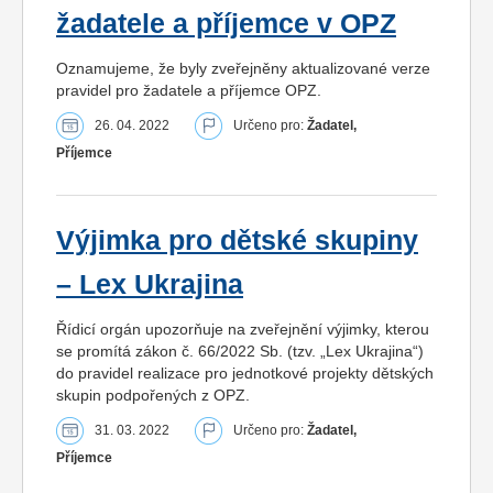
žadatele a příjemce v OPZ
Oznamujeme, že byly zveřejněny aktualizované verze
pravidel pro žadatele a příjemce OPZ.
26. 04. 2022
Určeno pro:
Žadatel,
Příjemce
Výjimka pro dětské skupiny
– Lex Ukrajina
Řídicí orgán upozorňuje na zveřejnění výjimky, kterou
se promítá zákon č. 66/2022 Sb. (tzv. „Lex Ukrajina“)
do pravidel realizace pro jednotkové projekty dětských
skupin podpořených z OPZ.
31. 03. 2022
Určeno pro:
Žadatel,
Příjemce