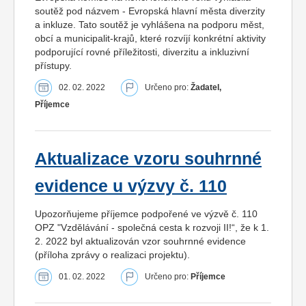
soutěž pod názvem - Evropská hlavní města diverzity
a inkluze. Tato soutěž je vyhlášena na podporu měst,
obcí a municipalit-krajů, které rozvíjí konkrétní aktivity
podporující rovné příležitosti, diverzitu a inkluzivní
přístupy.
02. 02. 2022
Určeno pro:
Žadatel,
Příjemce
Aktualizace vzoru souhrnné
evidence u výzvy č. 110
Upozorňujeme příjemce podpořené ve výzvě č. 110
OPZ "Vzdělávání - společná cesta k rozvoji II!“, že k 1.
2. 2022 byl aktualizován vzor souhrnné evidence
(příloha zprávy o realizaci projektu).
01. 02. 2022
Určeno pro:
Příjemce