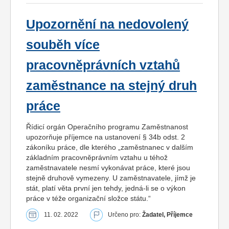
Upozornění na nedovolený
souběh více
pracovněprávních vztahů
zaměstnance na stejný druh
práce
Řídicí orgán Operačního programu Zaměstnanost
upozorňuje příjemce na ustanovení § 34b odst. 2
zákoníku práce, dle kterého „zaměstnanec v dalším
základním pracovněprávním vztahu u téhož
zaměstnavatele nesmí vykonávat práce, které jsou
stejně druhově vymezeny. U zaměstnavatele, jímž je
stát, platí věta první jen tehdy, jedná-li se o výkon
práce v téže organizační složce státu.“
11. 02. 2022
Určeno pro:
Žadatel, Příjemce