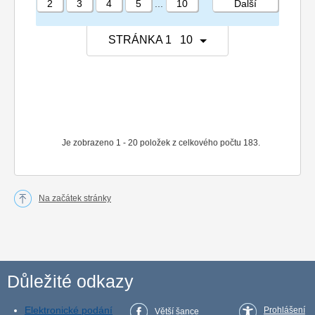
2
3
4
5
...
10
Další
STRÁNKA 1 10
Je zobrazeno 1 - 20 položek z celkového počtu 183.
Na začátek stránky
Důležité odkazy
Elektronické podání
Prohlášení
Větší šance