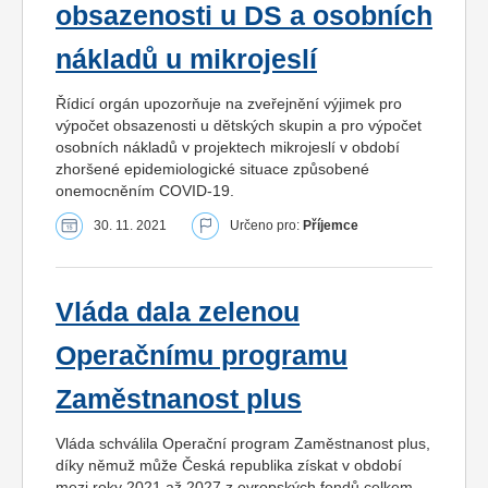
obsazenosti u DS a osobních
nákladů u mikrojeslí
Řídicí orgán upozorňuje na zveřejnění výjimek pro
výpočet obsazenosti u dětských skupin a pro výpočet
osobních nákladů v projektech mikrojeslí v období
zhoršené epidemiologické situace způsobené
onemocněním COVID-19.
30. 11. 2021
Určeno pro:
Příjemce
Vláda dala zelenou
Operačnímu programu
Zaměstnanost plus
Vláda schválila Operační program Zaměstnanost plus,
díky němuž může Česká republika získat v období
mezi roky 2021 až 2027 z evropských fondů celkem