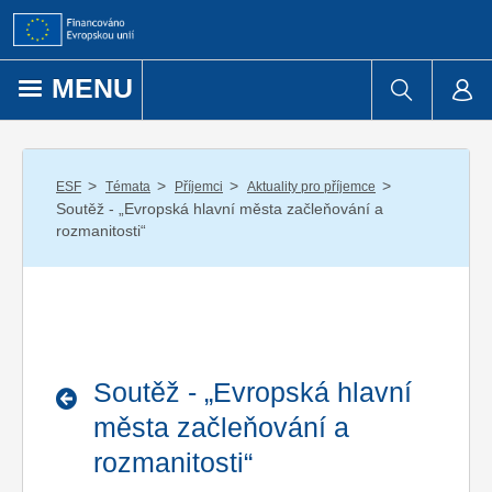
Přejít k obsahu
MENU
/
/
/
/
ESF
Témata
Příjemci
Aktuality pro příjemce
Soutěž - „Evropská hlavní města začleňování a
rozmanitosti“
Soutěž - „Evropská hlavní
města začleňování a
rozmanitosti“