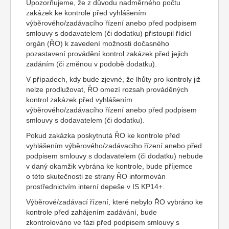
Upozorňujeme, že z důvodu nadměrného počtu
zakázek ke kontrole před vyhlášením
výběrového/zadávacího řízení anebo před podpisem
smlouvy s dodavatelem (či dodatku) přistoupil řídicí
orgán (ŘO) k zavedení možnosti dočasného
pozastavení provádění kontrol zakázek před jejich
zadáním (či změnou v podobě dodatku).
V případech, kdy bude zjevné, že lhůty pro kontroly již
nelze prodlužovat, ŘO omezí rozsah prováděných
kontrol zakázek před vyhlášením
výběrového/zadávacího řízení anebo před podpisem
smlouvy s dodavatelem (či dodatku).
Pokud zakázka poskytnutá ŘO ke kontrole před
vyhlášením výběrového/zadávacího řízení anebo před
podpisem smlouvy s dodavatelem (či dodatku) nebude
v daný okamžik vybrána ke kontrole, bude příjemce
o této skutečnosti ze strany ŘO informován
prostřednictvím interní depeše v IS KP14+.
Výběrové/zadávací řízení, které nebylo ŘO vybráno ke
kontrole před zahájením zadávání, bude
zkontrolováno ve fázi před podpisem smlouvy s