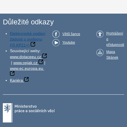
Důležité odkazy
Elektronické podání
Prohlášení
Větší šance
žádosti o podporu
o
Youtube
(IS KP21+)
přístupnosti
Související weby:
Mapa
www.dotaceeu.cz
Stránek
|
www.opjak.cz
|
www.ec.europa.eu
Kariéra