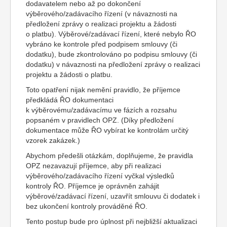
dodavatelem nebo až po dokončení
výběrového/zadávacího řízení (v návaznosti na
předložení zprávy o realizaci projektu a žádosti
o platbu). Výběrové/zadávací řízení, které nebylo ŘO
vybráno ke kontrole před podpisem smlouvy (či
dodatku), bude zkontrolováno po podpisu smlouvy (či
dodatku) v návaznosti na předložení zprávy o realizaci
projektu a žádosti o platbu.
Toto opatření nijak nemění pravidlo, že příjemce
předkládá ŘO dokumentaci
k výběrovému/zadávacímu ve fázích a rozsahu
popsaném v pravidlech OPZ. (Díky předložení
dokumentace může ŘO vybírat ke kontrolám určitý
vzorek zakázek.)
Abychom předešli otázkám, doplňujeme, že pravidla
OPZ nezavazují příjemce, aby při realizaci
výběrového/zadávacího řízení vyčkal výsledků
kontroly ŘO. Příjemce je oprávněn zahájit
výběrové/zadávací řízení, uzavřít smlouvu či dodatek i
bez ukončení kontroly prováděné ŘO.
Tento postup bude pro úplnost při nejbližší aktualizaci