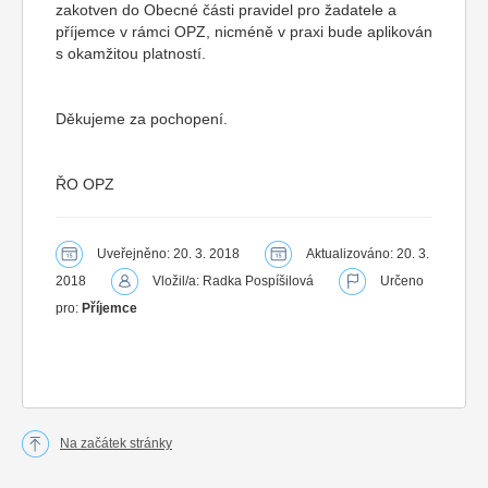
zakotven do Obecné části pravidel pro žadatele a
příjemce v rámci OPZ, nicméně v praxi bude aplikován
s okamžitou platností.
Děkujeme za pochopení.
ŘO OPZ
Uveřejněno: 20. 3. 2018
Aktualizováno: 20. 3.
2018
Vložil/a: Radka Pospíšilová
Určeno
pro:
Příjemce
Na začátek stránky