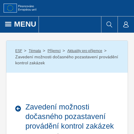
Přejít k obsahu
MENU
/
/
/
/
ESF
Témata
Příjemci
Aktuality pro příjemce
Zavedení možnosti dočasného pozastavení provádění
kontrol zakázek
Zavedení možnosti
dočasného pozastavení
provádění kontrol zakázek