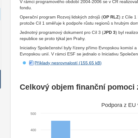
V rámci programového období 2004-2006 se v ČR realizoval
fondu.
Operační program Rozvoj lidských zdrojů (
OP RLZ
) z Cíle 
protože Cíl 1 směřuje k podpoře růstu regionů s hrubým d
Jednotný programový dokument pro Cíl 3 (
JPD 3
) byl reali
republice se proto týkal jen Prahy.
Iniciativy Společenství byly řízeny přímo Evropskou komisí 
Evropskou unií. V rámci ESF se jednalo o Iniciativu Společe
Příklady nesrovnalostí
Celkový objem finanční pomoci 
Podpora z EU 
500
400