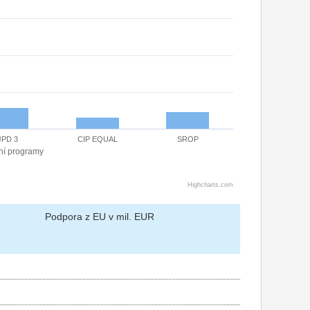
JPD 3
CIP EQUAL
SROP
ní programy
Highcharts.com
Podpora z EU v mil. EUR