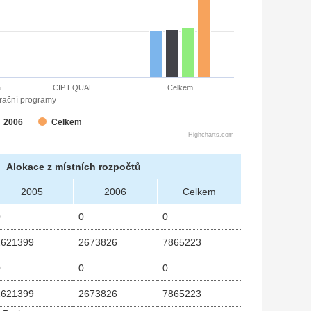
a
CIP EQUAL
Celkem
rační programy
2006
Celkem
Highcharts.com
Alokace z místních rozpočtů
2005
2006
Celkem
0
0
0
2621399
2673826
7865223
0
0
0
2621399
2673826
7865223