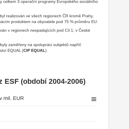
y celkem 3 operační programy Evropského sociálního
1 byl realizován ve všech regionech ČR kromě Prahy,
omácím produktem na obyvatele pod 75 % průměru EU.
zován v regionech nespadajících pod Cíl 1, v České
a byly zaměřeny na spolupráci subjektů napříč
nství EQUAL (
CIP EQUAL
).
z ESF (období 2004-2006)
v mil. EUR