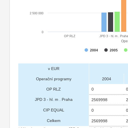
2 500 000
0
OP RLZ
JPD 3 - hl. m . Prah
Ope
2004
2005
v EUR
Operační programy
2004
OP RLZ
0
JPD 3 - hl. m . Praha
2569998
CIP EQUAL
0
Celkem
2569998