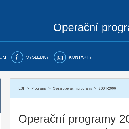
Operační prog
UM
VÝSLEDKY
KONTAKTY
/
/
/
ESF
Programy
Starší operační programy
2004-2006
Operační programy 2