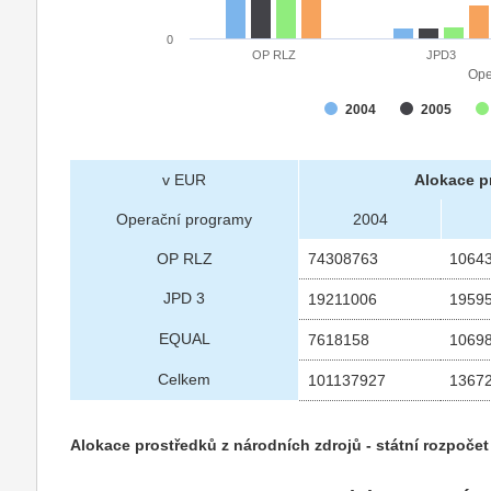
0
OP RLZ
JPD3
Ope
2004
2005
v EUR
Alokace p
Operační programy
2004
OP RLZ
74308763
1064
JPD 3
19211006
1959
EQUAL
7618158
1069
Celkem
101137927
1367
Alokace prostředků z národních zdrojů - státní rozpoče