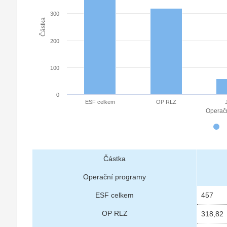
300
Částka
200
100
0
ESF celkem
OP RLZ
Operač
Částka
Operační programy
ESF celkem
457
OP RLZ
318,82