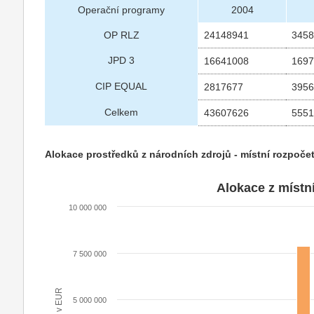
Operační programy
2004
OP RLZ
24148941
345
JPD 3
16641008
169
CIP EQUAL
2817677
395
Celkem
43607626
555
Alokace prostředků z národních zdrojů - místní rozpoče
Alokace z místn
10 000 000
7 500 000
v EUR
5 000 000