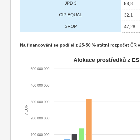
JPD 3
58,8
CIP EQUAL
32,1
SROP
47,28
Na financování se podílel z 25-50 % státní rozpočet ČR v
Alokace prostředků z ES
500 000 000
400 000 000
300 000 000
v EUR
200 000 000
100 000 000