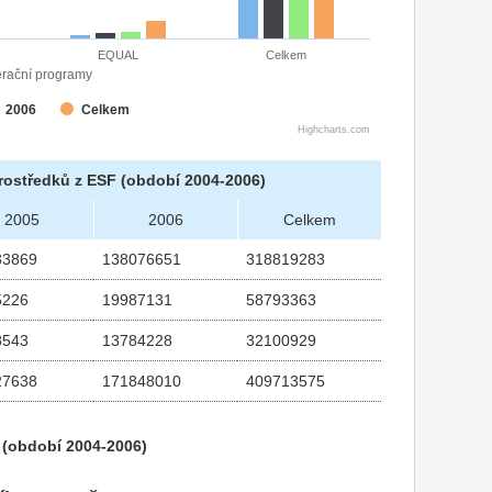
EQUAL
Celkem
rační programy
2006
Celkem
Highcharts.com
rostředků z ESF (období 2004-2006)
2005
2006
Celkem
33869
138076651
318819283
5226
19987131
58793363
8543
13784228
32100929
27638
171848010
409713575
t (období 2004-2006)