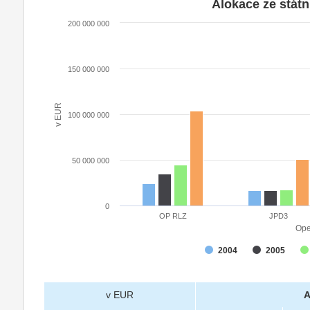
Alokace ze stát
200 000 000
150 000 000
v EUR
100 000 000
50 000 000
0
OP RLZ
JPD3
Ope
2004
2005
v EUR
A