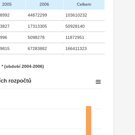
2005
2006
Celkem
88992
44872299
103610232
73827
17313305
50928140
6996
5098278
11872951
19815
67283882
166411323
t * (období 2004-2006)
ích rozpočtů