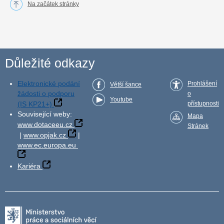
Na začátek stránky
Důležité odkazy
Elektronické podání
Prohlášení
Větší šance
žádosti o podporu
o
Youtube
(IS KP21+)
přístupnosti
Související weby:
Mapa
www.dotaceeu.cz
Stránek
|
www.opjak.cz
|
www.ec.europa.eu
Kariéra