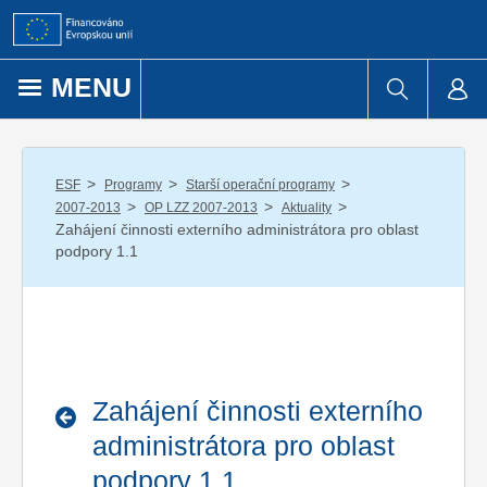
Přejít k obsahu
MENU
/
/
/
ESF
Programy
Starší operační programy
/
/
/
2007-2013
OP LZZ 2007-2013
Aktuality
Zahájení činnosti externího administrátora pro oblast
podpory 1.1
Zahájení činnosti externího
administrátora pro oblast
podpory 1.1