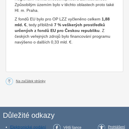
Způsobilým územím bylo v těchto oblastech proto také
Hl. m. Praha.
Z fondů EU bylo pro OP LZZ vyčleněno celkem
1,88
mld. €
, tedy přibližně
7 % veškerých prostředků
určených z fondů EU pro Českou republiku
. Z
českých veřejných zdrojů bylo financování programu
navýšeno o dalších 0,33 mld. €.
Na začátek stránky
Důležité odkazy
Elektronické podání
Prohlášení
Větší šance