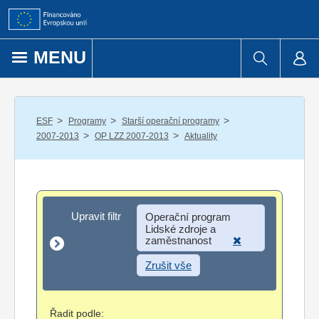
Přejít k obsahu
MENU
/
/
/
ESF
Programy
Starší operační programy
/
/
2007-2013
OP LZZ 2007-2013
Aktuality
Upravit filtr
Upravit filtr
Operační program
Lidské zdroje a
zaměstnanost
Zrušit vše
Řadit podle: