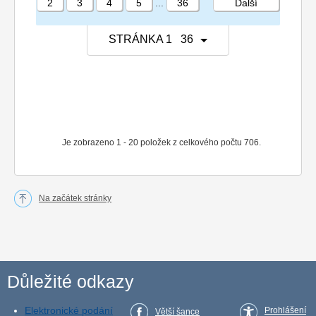
2
3
4
5
...
36
Další
STRÁNKA 1 36
Je zobrazeno 1 - 20 položek z celkového počtu 706.
Na začátek stránky
Důležité odkazy
Elektronické podání
Prohlášení
Větší šance