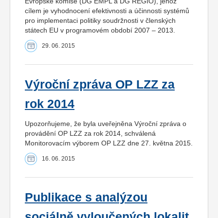
Evropské komise (DG EMPL a DG REGIO), jehož
cílem je vyhodnocení efektivnosti a účinnosti systémů
pro implementaci politiky soudržnosti v členských
státech EU v programovém období 2007 – 2013.
29. 06. 2015
Výroční zpráva OP LZZ za
rok 2014
Upozorňujeme, že byla uveřejněna Výroční zpráva o
provádění OP LZZ za rok 2014, schválená
Monitorovacím výborem OP LZZ dne 27. května 2015.
16. 06. 2015
Publikace s analýzou
sociálně vyloučených lokalit