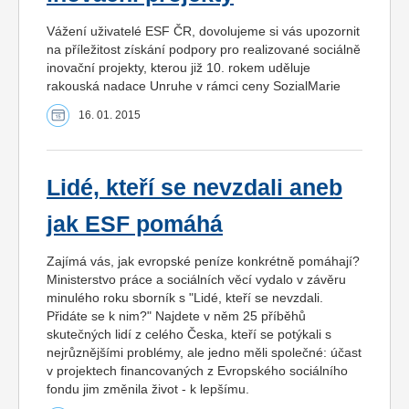
Vážení uživatelé ESF ČR, dovolujeme si vás upozornit
na příležitost získání podpory pro realizované sociálně
inovační projekty, kterou již 10. rokem uděluje
rakouská nadace Unruhe v rámci ceny SozialMarie
16. 01. 2015
Lidé, kteří se nevzdali aneb
jak ESF pomáhá
Zajímá vás, jak evropské peníze konkrétně pomáhají?
Ministerstvo práce a sociálních věcí vydalo v závěru
minulého roku sborník s "Lidé, kteří se nevzdali.
Přidáte se k nim?" Najdete v něm 25 příběhů
skutečných lidí z celého Česka, kteří se potýkali s
nejrůznějšími problémy, ale jedno měli společné: účast
v projektech financovaných z Evropského sociálního
fondu jim změnila život - k lepšímu.